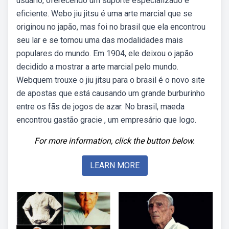
usuário, oferecendo um suporte especializado e
eficiente. Webo jiu jitsu é uma arte marcial que se
originou no japão, mas foi no brasil que ela encontrou
seu lar e se tornou uma das modalidades mais
populares do mundo. Em 1904, ele deixou o japão
decidido a mostrar a arte marcial pelo mundo.
Webquem trouxe o jiu jitsu para o brasil é o novo site
de apostas que está causando um grande burburinho
entre os fãs de jogos de azar. No brasil, maeda
encontrou gastão gracie , um empresário que logo.
For more information, click the button below.
LEARN MORE