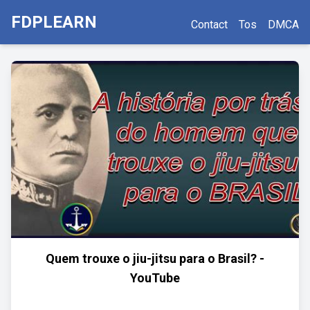
FDPLEARN
Contact
Tos
DMCA
Quem trouxe o jiu-jitsu para o Brasil? -
YouTube