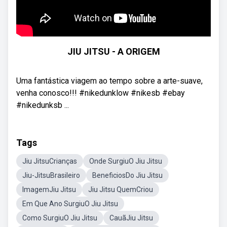
JIU JITSU - A ORIGEM
Uma fantástica viagem ao tempo sobre a arte-suave,
venha conosco!!! #nikedunklow #nikesb #ebay
#nikedunksb ...
Tags
Jiu JitsuCrianças
Onde SurgiuO Jiu Jitsu
Jiu-JitsuBrasileiro
BeneficiosDo Jiu Jitsu
ImagemJiu Jitsu
Jiu Jitsu QuemCriou
Em Que Ano SurgiuO Jiu Jitsu
Como SurgiuO Jiu Jitsu
CauãJiu Jitsu