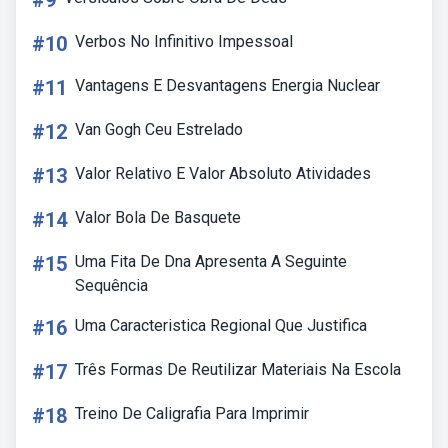
#9
#10
Verbos No Infinitivo Impessoal
#11
Vantagens E Desvantagens Energia Nuclear
#12
Van Gogh Ceu Estrelado
#13
Valor Relativo E Valor Absoluto Atividades
#14
Valor Bola De Basquete
#15
Uma Fita De Dna Apresenta A Seguinte
Sequência
#16
Uma Caracteristica Regional Que Justifica
#17
Três Formas De Reutilizar Materiais Na Escola
#18
Treino De Caligrafia Para Imprimir