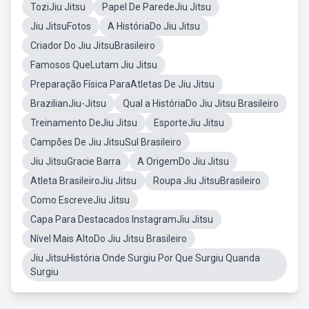
ToziJiu Jitsu
Papel De ParedeJiu Jitsu
Jiu JitsuFotos
A HistóriaDo Jiu Jitsu
Criador Do Jiu JitsuBrasileiro
Famosos QueLutam Jiu Jitsu
Preparação Física ParaAtletas De Jiu Jitsu
BrazilianJiu-Jitsu
Qual a HistóriaDo Jiu Jitsu Brasileiro
Treinamento DeJiu Jitsu
EsporteJiu Jitsu
Campões De Jiu JitsuSul Brasileiro
Jiu JitsuGracie Barra
A OrigemDo Jiu Jitsu
Atleta BrasileiroJiu Jitsu
Roupa Jiu JitsuBrasileiro
Como EscreveJiu Jitsu
Capa Para Destacados InstagramJiu Jitsu
Nível Mais AltoDo Jiu Jitsu Brasileiro
Jiu JitsuHistória Onde Surgiu Por Que Surgiu Quanda
Surgiu