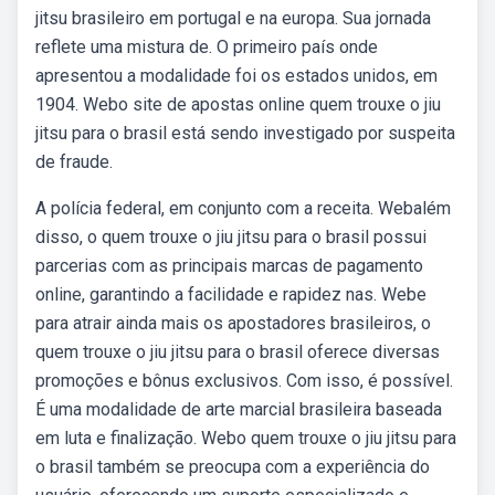
jitsu brasileiro em portugal e na europa. Sua jornada
reflete uma mistura de. O primeiro país onde
apresentou a modalidade foi os estados unidos, em
1904. Webo site de apostas online quem trouxe o jiu
jitsu para o brasil está sendo investigado por suspeita
de fraude.
A polícia federal, em conjunto com a receita. Webalém
disso, o quem trouxe o jiu jitsu para o brasil possui
parcerias com as principais marcas de pagamento
online, garantindo a facilidade e rapidez nas. Webe
para atrair ainda mais os apostadores brasileiros, o
quem trouxe o jiu jitsu para o brasil oferece diversas
promoções e bônus exclusivos. Com isso, é possível.
É uma modalidade de arte marcial brasileira baseada
em luta e finalização. Webo quem trouxe o jiu jitsu para
o brasil também se preocupa com a experiência do