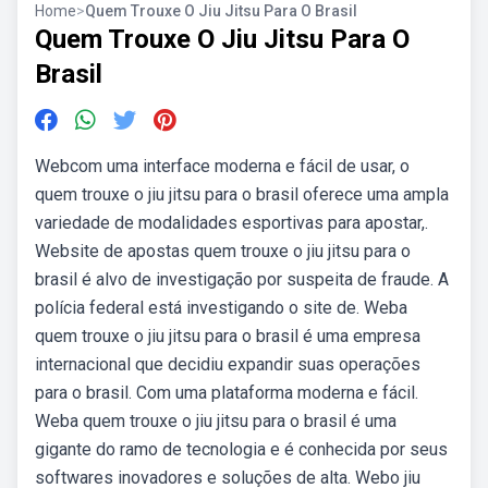
Home
>
Quem Trouxe O Jiu Jitsu Para O Brasil
Quem Trouxe O Jiu Jitsu Para O
Brasil
Webcom uma interface moderna e fácil de usar, o
quem trouxe o jiu jitsu para o brasil oferece uma ampla
variedade de modalidades esportivas para apostar,.
Website de apostas quem trouxe o jiu jitsu para o
brasil é alvo de investigação por suspeita de fraude. A
polícia federal está investigando o site de. Weba
quem trouxe o jiu jitsu para o brasil é uma empresa
internacional que decidiu expandir suas operações
para o brasil. Com uma plataforma moderna e fácil.
Weba quem trouxe o jiu jitsu para o brasil é uma
gigante do ramo de tecnologia e é conhecida por seus
softwares inovadores e soluções de alta. Webo jiu