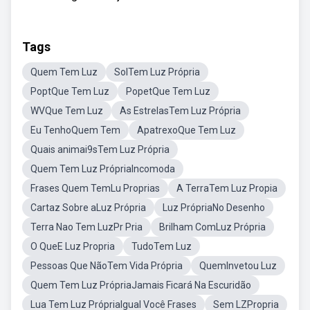
Tags
Quem Tem Luz
SolTem Luz Própria
PoptQue Tem Luz
PopetQue Tem Luz
WVQue Tem Luz
As EstrelasTem Luz Própria
Eu TenhoQuem Tem
ApatrexoQue Tem Luz
Quais animai9sTem Luz Própria
Quem Tem Luz PrópriaIncomoda
Frases Quem TemLu Proprias
A TerraTem Luz Propia
Cartaz Sobre aLuz Própria
Luz PrópriaNo Desenho
Terra Nao Tem LuzPr Pria
Brilham ComLuz Própria
O QueE Luz Propria
TudoTem Luz
Pessoas Que NãoTem Vida Própria
QuemInvetou Luz
Quem Tem Luz PrópriaJamais Ficará Na Escuridão
Lua Tem Luz PrópriaIgual Você Frases
Sem LZPropria