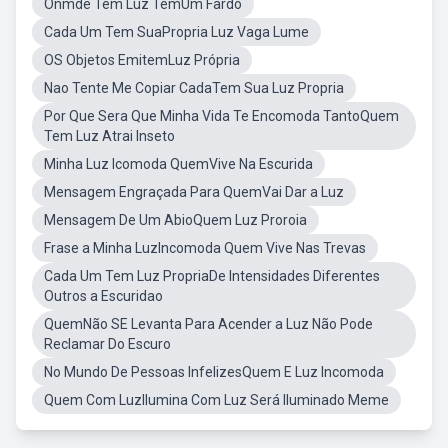
Onmde Tem Luz TemUm Fardo
Cada Um Tem SuaPropria Luz Vaga Lume
OS Objetos EmitemLuz Própria
Nao Tente Me Copiar CadaTem Sua Luz Propria
Por Que Sera Que Minha Vida Te Encomoda TantoQuem
Tem Luz Atrai Inseto
Minha Luz Icomoda QuemVive Na Escurida
Mensagem Engraçada Para QuemVai Dar a Luz
Mensagem De Um AbioQuem Luz Proroia
Frase a Minha LuzIncomoda Quem Vive Nas Trevas
Cada Um Tem Luz PropriaDe Intensidades Diferentes
Outros a Escuridao
QuemNão SE Levanta Para Acender a Luz Não Pode
Reclamar Do Escuro
No Mundo De Pessoas InfelizesQuem E Luz Incomoda
Quem Com LuzIlumina Com Luz Será Iluminado Meme