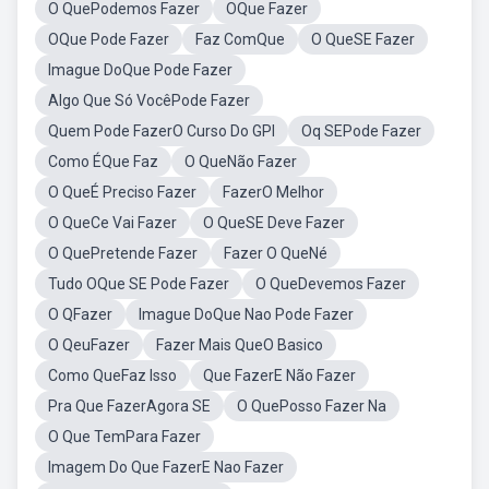
O QuePodemos Fazer
OQue Fazer
OQue Pode Fazer
Faz ComQue
O QueSE Fazer
Imague DoQue Pode Fazer
Algo Que Só VocêPode Fazer
Quem Pode FazerO Curso Do GPI
Oq SEPode Fazer
Como ÉQue Faz
O QueNão Fazer
O QueÉ Preciso Fazer
FazerO Melhor
O QueCe Vai Fazer
O QueSE Deve Fazer
O QuePretende Fazer
Fazer O QueNé
Tudo OQue SE Pode Fazer
O QueDevemos Fazer
O QFazer
Imague DoQue Nao Pode Fazer
O QeuFazer
Fazer Mais QueO Basico
Como QueFaz Isso
Que FazerE Não Fazer
Pra Que FazerAgora SE
O QuePosso Fazer Na
O Que TemPara Fazer
Imagem Do Que FazerE Nao Fazer