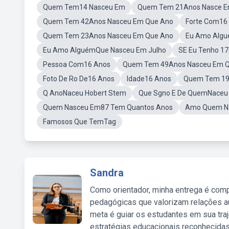
Quem Tem14 Nasceu Em
Quem Tem 21Anos Nasce E
Quem Tem 42Anos Nasceu Em Que Ano
Forte Com16
Quem Tem 23Anos Nasceu Em Que Ano
Eu Amo Algu
Eu Amo AlguémQue Nasceu Em Julho
SE Eu Tenho 1
Pessoa Com16 Anos
Quem Tem 49Anos Nasceu Em 
Foto De Ro De16 Anos
Idade16 Anos
Quem Tem 19
Q AnoNaceu Hobert Stem
Que Sgno E De QuemNaceu 
Quem Nasceu Em87 Tem Quantos Anos
Amo Quem Na
Famosos Que TemTag
Sandra
Como orientador, minha entrega é comp
pedagógicas que valorizam relações au
meta é guiar os estudantes em sua traj
estratégias educacionais reconhecidas