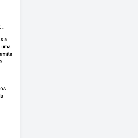
..
s a
e uma
ermite
e
sos
la