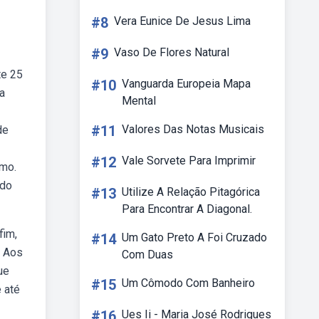
#8
Vera Eunice De Jesus Lima
#9
Vaso De Flores Natural
te 25
#10
Vanguarda Europeia Mapa
a
Mental
#11
Valores Das Notas Musicais
de
#12
Vale Sorvete Para Imprimir
imo.
 do
#13
Utilize A Relação Pitagórica
Para Encontrar A Diagonal.
fim,
#14
Um Gato Preto A Foi Cruzado
. Aos
Com Duas
ue
#15
Um Cômodo Com Banheiro
 até
#16
Ues Ii - Maria José Rodrigues