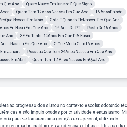
m Que Ano
Quem Nasce EmJaneiro E Que Signo
 Anos
Quem Tem 12Anos Nasceu Em Que Ano
16 AnosPalada
émQue Nasceu Em Maio
Onte E Quando EleNasceu Em Que Ano
7Anos Eu Nasci Em Que Ano
16 AnosDe PT
Rosto De16 Anos
Que Ano
SE Eu Tenho 14Anos Em Que DIA Nasci
Anos Nasceu Em Que Ano
O Que Muda Com16 Anos
Em Janeiro
Pessoas Que Tem 24Anos Nasceu Em Que Ano
sceu EmAbril
Quem Tem 12 Anos Nasceu EmQual Ano
leta ao progresso dos alunos no contexto escolar, adotando té
tênticas e são impulsionadas por criatividade e entusiasmo. M
etória para se tornarem uma geração excepcional, utilizando
 por renomadas instituições acadêmicas globais - fdp.aau.edu.et