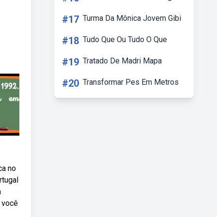
#17
Turma Da Mônica Jovem Gibi
#18
Tudo Que Ou Tudo O Que
#19
Tratado De Madri Mapa
#20
Transformar Pes Em Metros
ca no
rtugal
a
s você