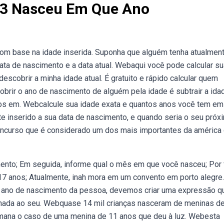
3 Nasceu Em Que Ano
com base na idade inserida. Suponha que alguém tenha atualmen
data de nascimento e a data atual. Webaqui você pode calcular su
escobrir a minha idade atual. É gratuito e rápido calcular quem
brir o ano de nascimento de alguém pela idade é subtrair a ida
nos em. Webcalcule sua idade exata e quantos anos você tem em
 inserido a sua data de nascimento, e quando seria o seu próx
ncurso que é considerado um dos mais importantes da américa
ento; Em seguida, informe qual o mês em que você nasceu; Por 
7 anos; Atualmente, inah mora em um convento em porto alegre
o ano de nascimento da pessoa, devemos criar uma expressão q
onada ao seu. Webquase 14 mil crianças nasceram de meninas de
emana o caso de uma menina de 11 anos que deu à luz. Webesta