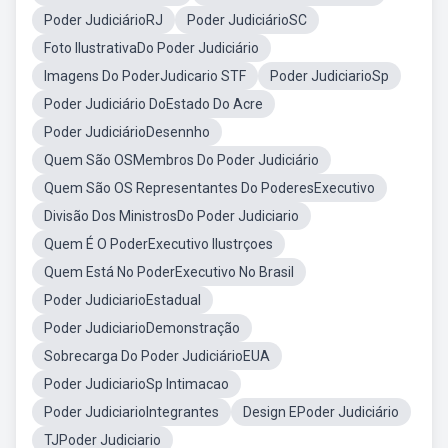
Poder JudiciárioRJ
Poder JudiciárioSC
Foto IlustrativaDo Poder Judiciário
Imagens Do PoderJudicario STF
Poder JudiciarioSp
Poder Judiciário DoEstado Do Acre
Poder JudiciárioDesennho
Quem São OSMembros Do Poder Judiciário
Quem São OS Representantes Do PoderesExecutivo
Divisão Dos MinistrosDo Poder Judiciario
Quem É O PoderExecutivo Ilustrçoes
Quem Está No PoderExecutivo No Brasil
Poder JudiciarioEstadual
Poder JudiciarioDemonstração
Sobrecarga Do Poder JudiciárioEUA
Poder JudiciarioSp Intimacao
Poder JudiciarioIntegrantes
Design EPoder Judiciário
TJPoder Judiciario