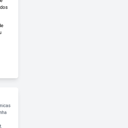
te
idos
de
u
cnicas
inha
.