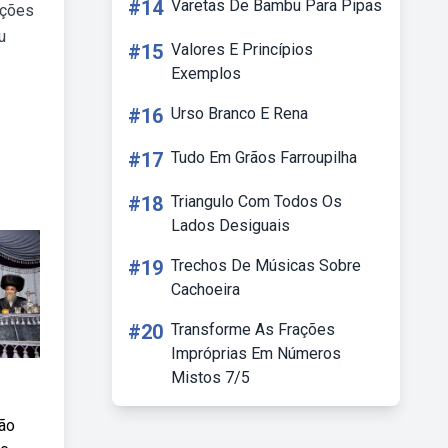
#14
Varetas De Bambu Para Pipas
nções
u
#15
Valores E Princípios
Exemplos
#16
Urso Branco E Rena
#17
Tudo Em Grãos Farroupilha
#18
Triangulo Com Todos Os
Lados Desiguais
#19
Trechos De Músicas Sobre
Cachoeira
#20
Transforme As Frações
Impróprias Em Números
Mistos 7/5
são