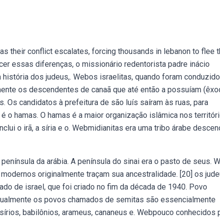
s their conflict escalates, forcing thousands in lebanon to flee t
er essas diferenças, o missionário redentorista padre inácio
o da história dos judeus,. Webos israelitas, quando foram conduzid
lmente os descendentes de canaã que até então a possuíam (êx
 Os candidatos à prefeitura de são luís saíram às ruas, para
é o hamas. O hamas é a maior organização islâmica nos territór
nclui o irã, a síria e o. Webmidianitas era uma tribo árabe desce
 península da arábia. A península do sinai era o pasto de seus.
s modernos originalmente traçam sua ancestralidade. [20] os jud
 de israel, que foi criado no fim da década de 1940. Povo
atualmente os povos chamados de semitas são essencialmente
sírios, babilônios, arameus, cananeus e. Webpouco conhecidos 