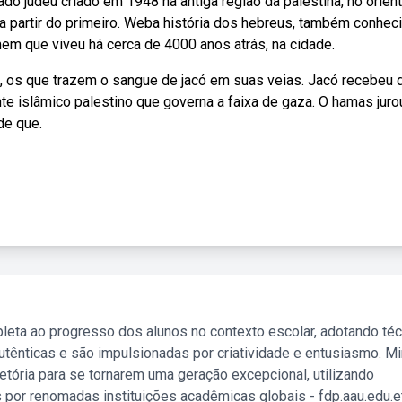
do judeu criado em 1948 na antiga região da palestina, no orien
 a partir do primeiro. Weba história dos hebreus, também conhec
em que viveu há cerca de 4000 anos atrás, na cidade.
seja, os que trazem o sangue de jacó em suas veias. Jacó recebeu 
e islâmico palestino que governa a faixa de gaza. O hamas juro
de que.
leta ao progresso dos alunos no contexto escolar, adotando té
tênticas e são impulsionadas por criatividade e entusiasmo. M
etória para se tornarem uma geração excepcional, utilizando
 por renomadas instituições acadêmicas globais - fdp.aau.edu.et