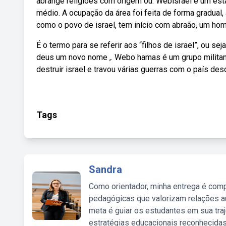
abrange religiões com origem ou. Webisrael é um esta
médio. A ocupação da área foi feita de forma gradual,
como o povo de israel, tem início com abraão, um hom
É o termo para se referir aos “filhos de israel”, ou 
deus um novo nome ,. Webo hamas é um grupo militant
destruir israel e travou várias guerras com o país des
Tags
Sandra
Como orientador, minha entrega é comp
pedagógicas que valorizam relações au
meta é guiar os estudantes em sua traj
estratégias educacionais reconhecidas