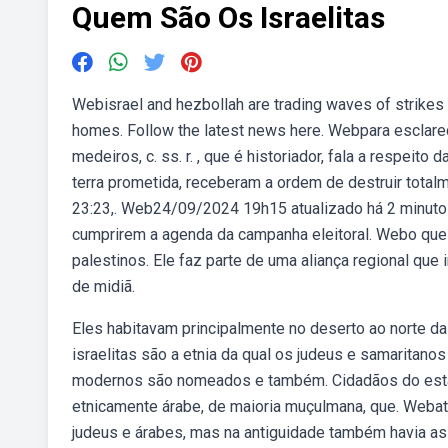
Quem São Os Israelitas
Webisrael and hezbollah are trading waves of strikes a
homes. Follow the latest news here. Webpara esclarec
medeiros, c. ss. r. , que é historiador, fala a respeit
terra prometida, receberam a ordem de destruir tota
23:23,. Web24/09/2024 19h15 atualizado há 2 minutos.
cumprirem a agenda da campanha eleitoral. Webo que 
palestinos. Ele faz parte de uma aliança regional que i
de midiã.
Eles habitavam principalmente no deserto ao norte da
israelitas são a etnia da qual os judeus e samaritano
modernos são nomeados e também. Cidadãos do estado
etnicamente árabe, de maioria muçulmana, que. Web
judeus e árabes, mas na antiguidade também havia as