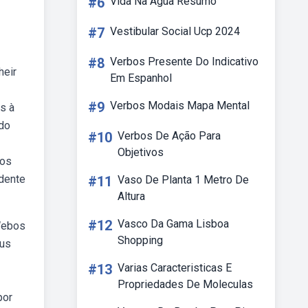
#6
Vida Na Agua Resumo
#7
Vestibular Social Ucp 2024
#8
Verbos Presente Do Indicativo
heir
Em Espanhol
#9
Verbos Modais Mapa Mental
os à
odo
#10
Verbos De Ação Para
Objetivos
ios
ndente
#11
Vaso De Planta 1 Metro De
Altura
#12
Vasco Da Gama Lisboa
 Webos
Shopping
eus
#13
Varias Caracteristicas E
Propriedades De Moleculas
por