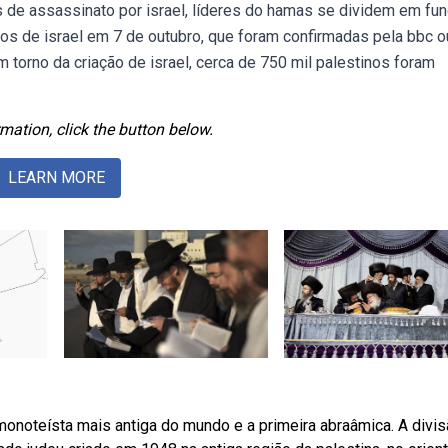
 de assassinato por israel, líderes do hamas se dividem em fu
dos de israel em 7 de outubro, que foram confirmadas pela bbc o
 torno da criação de israel, cerca de 750 mil palestinos foram
mation, click the button below.
LEARN MORE
monoteísta mais antiga do mundo e a primeira abraâmica. A divi