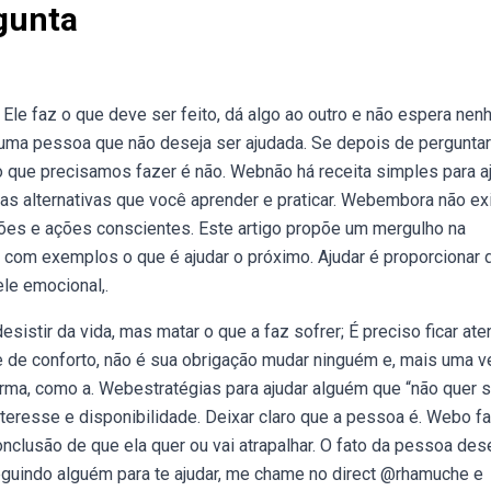
gunta
le faz o que deve ser feito, dá algo ao outro e não espera ne
 uma pessoa que não deseja ser ajudada. Se depois de pergunta
 o que precisamos fazer é não. Webnão há receita simples para a
ias alternativas que você aprender e praticar. Webembora não e
exões e ações conscientes. Este artigo propõe um mergulho na
 com exemplos o que é ajudar o próximo. Ajudar é proporcionar 
ele emocional,.
stir da vida, mas matar o que a faz sofrer; É preciso ficar ate
 de conforto, não é sua obrigação mudar ninguém e, mais uma ve
rma, como a. Webestratégias para ajudar alguém que “não quer s
nteresse e disponibilidade. Deixar claro que a pessoa é. Webo f
nclusão de que ela quer ou vai atrapalhar. O fato da pessoa dese
eguindo alguém para te ajudar, me chame no direct @rhamuche e