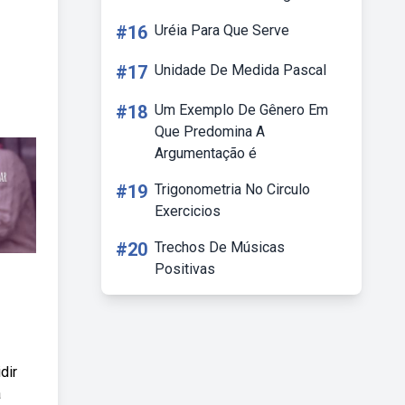
#16
Uréia Para Que Serve
#17
Unidade De Medida Pascal
#18
Um Exemplo De Gênero Em
Que Predomina A
Argumentação é
#19
Trigonometria No Circulo
Exercicios
#20
Trechos De Músicas
Positivas
dir
a