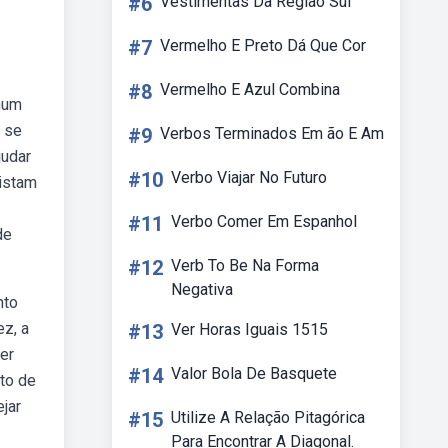
#6
Vestimentas Da Região Sul
#7
Vermelho E Preto Dá Que Cor
#8
Vermelho E Azul Combina
nhum
r se
#9
Verbos Terminados Em ão E Am
judar
#10
Verbo Viajar No Futuro
xistam
#11
Verbo Comer Em Espanhol
de
#12
Verb To Be Na Forma
Negativa
nto
z, a
#13
Ver Horas Iguais 1515
er
#14
Valor Bola De Basquete
ato de
jar
#15
Utilize A Relação Pitagórica
Para Encontrar A Diagonal.