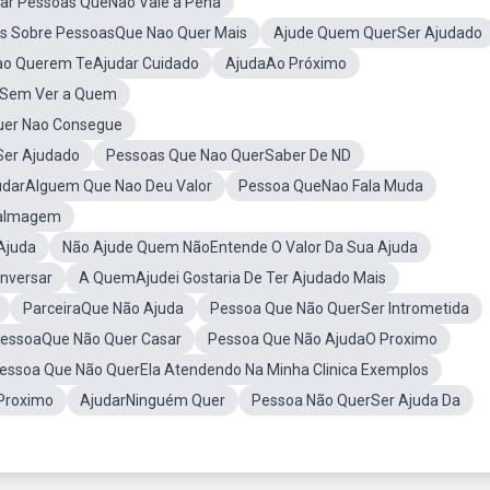
dar Pessoas QueNao Vale a Pena
s Sobre PessoasQue Nao Quer Mais
Ajude Quem QuerSer Ajudado
ao Querem TeAjudar Cuidado
AjudaAo Próximo
rSem Ver a Quem
uer Nao Consegue
Ser Ajudado
Pessoas Que Nao QuerSaber De ND
udarAlguem Que Nao Deu Valor
Pessoa QueNao Fala Muda
daImagem
Ajuda
Não Ajude Quem NãoEntende O Valor Da Sua Ajuda
nversar
A QuemAjudei Gostaria De Ter Ajudado Mais
ParceiraQue Não Ajuda
Pessoa Que Não QuerSer Intrometida
essoaQue Não Quer Casar
Pessoa Que Não AjudaO Proximo
essoa Que Não QuerEla Atendendo Na Minha Clinica Exemplos
 Proximo
AjudarNinguém Quer
Pessoa Não QuerSer Ajuda Da