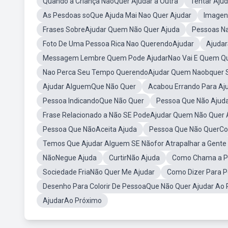
Quando a Criança NaoQuer Ajudar a Outra
Tentar Aju
As Pesdoas soQue Ajuda Mai Nao Quer Ajudar
Imagen
Frases SobreAjudar Quem Não Quer Ajuda
Pessoas N
Foto De Uma Pessoa Rica Nao QuerendoAjudar
Ajuda
Messagem Lembre Quem Pode AjudarNao Vai E Quem Q
Nao Perca Seu Tempo QuerendoAjudar Quem Naobquer 
Ajudar AlguemQue Não Quer
Acabou Errando Para Aj
Pessoa IndicandoQue Não Quer
Pessoa Que Não Aju
Frase Relacionado a Não SE PodeAjudar Quem Não Quer 
Pessoa Que NãoAceita Ajuda
Pessoa Que Não QuerCo
Temos Que Ajudar Alguem SE Nãofor Atrapalhar a Gente
NãoNegue Ajuda
CurtirNão Ajuda
Como Chama a P
Sociedade FriaNão Quer Me Ajudar
Como Dizer Para P
Desenho Para Colorir De PessoaQue Não Quer Ajudar Ao
AjudarAo Próximo