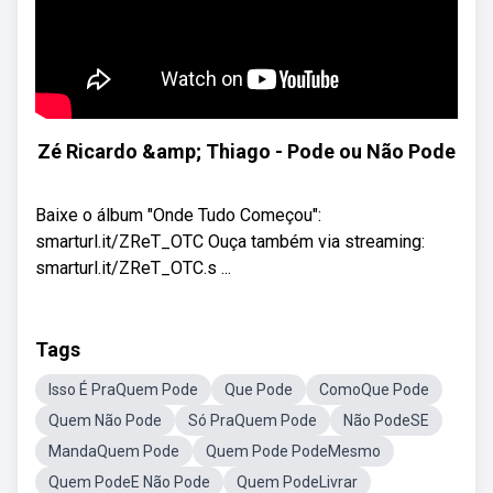
Zé Ricardo &amp; Thiago - Pode ou Não Pode
Baixe o álbum "Onde Tudo Começou":
smarturl.it/ZReT_OTC Ouça também via streaming:
smarturl.it/ZReT_OTC.s ...
Tags
Isso É PraQuem Pode
Que Pode
ComoQue Pode
Quem Não Pode
Só PraQuem Pode
Não PodeSE
MandaQuem Pode
Quem Pode PodeMesmo
Quem PodeE Não Pode
Quem PodeLivrar