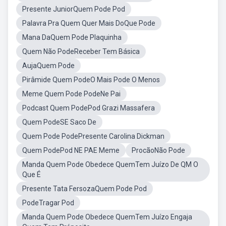
Presente JuniorQuem Pode Pod
Palavra Pra Quem Quer Mais DoQue Pode
Mana DaQuem Pode Plaquinha
Quem Não PodeReceber Tem Básica
AujaQuem Pode
Pirâmide Quem PodeO Mais Pode O Menos
Meme Quem Pode PodeNe Pai
Podcast Quem PodePod Grazi Massafera
Quem PodeSE Saco De
Quem Pode PodePresente Carolina Dickman
Quem PodePod NE PAE Meme
ProcãoNão Pode
Manda Quem Pode Obedece QuemTem Juízo De QM O
Que É
Presente Tata FersozaQuem Pode Pod
PodeTragar Pod
Manda Quem Pode Obedece QuemTem Juízo Engaja