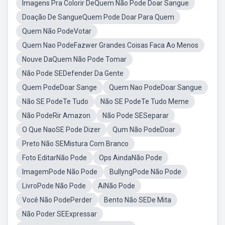
Imagens Pra Colorir DeQuem Não Pode Doar Sangue
Doação De SangueQuem Pode Doar Para Quem
Quem Não PodeVotar
Quem Nao PodeFazwer Grandes Coisas Faca Ao Menos
Nouve DaQuem Não Pode Tomar
Não Pode SEDefender Da Gente
Quem PodeDoar Sange
Quem Nao PodeDoar Sangue
Não SE PodeTe Tudo
Não SE PodeTe Tudo Meme
Não PodeRir Amazon
Não Pode SESeparar
O Que NaoSE Pode Dizer
Qum Não PodeDoar
Preto Não SEMistura Com Branco
Foto EditarNão Pode
Ops AindaNão Pode
ImagemPode Não Pode
BullyngPode Não Pode
LivroPode Não Pode
AíNão Pode
Você Não PodePerder
Bento Não SEDe Mita
Não Poder SEExpressar