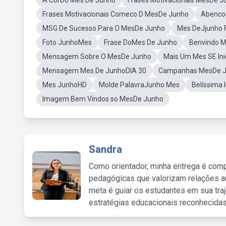
A CorDo Mês De Junho
Frases Motivacionais MesDe J
Frases Motivacionais Comeco D MesDe Junho
Abenco
MSG De Sucesso Para O MesDe Junho
Mes DeJjunho 
Foto JunhoMes
Frase DoMes De Junho
Benvindo M
Mensagem Sobre O MesDe Junho
Mais Um Mes SE Ini
Mensagem Mes De JunhoDIA 30
Campanhas MesDe 
Mes JunhoHD
Molde PalavraJunho Mes
Belíssima
Imagem Bem Vindos so MesDe Junho
Sandra
Como orientador, minha entrega é comp
pedagógicas que valorizam relações au
meta é guiar os estudantes em sua traj
estratégias educacionais reconhecidas