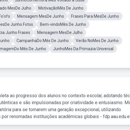
unho
JunhoComemora Mes Voltado a Sude
ado MesDe Julho
MotivaçãoMês De Junho
Fo'ofo
Mensagem MesDe Junho
Frases Para MesDe Junho
esDe Junho Fotos
Bem-vindoMês De Junho
cia Junho Frases
Mensagem MesDe Julho
Junho
CampanhaDo Mês De Junho
Verão NoMes De Junho
 ImagemDo Mês De Junho
JunhoMes Da Primazia Universal
leta ao progresso dos alunos no contexto escolar, adotando té
tênticas e são impulsionadas por criatividade e entusiasmo. M
etória para se tornarem uma geração excepcional, utilizando
 por renomadas instituições acadêmicas globais - fdp.aau.edu.et