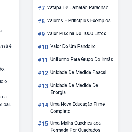
#7
Vatapá De Camarão Paraense
#8
Valores E Princípios Exemplos
r,
#9
Valor Piscina De 1000 Litros
ansã é
#10
Valor De Um Pandeiro
#11
Uniforme Para Grupo De Irmãs
ão.
#12
Unidade De Medida Pascal
ício
#13
Unidade De Medida De
Energia
rama
#14
Uma Nova Educação Filme
r pai,
Completo
#15
Uma Malha Quadriculada
Formada Por Quadrados