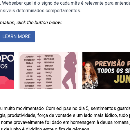
 Websaber qual é o signo de cada mês é relevante para entend
eensíveis determinados comportamentos.
mation, click the button below.
LEARN MORE
éu muito movimentado. Com eclipse no dia 5, sentimentos guar
a, produtividade, força de vontade e um lado mais lúdico, tudo 
se nome provavelmente foi dado em homenagem à deusa romana j
s de junho é dividido entre o fim de gêmeos.