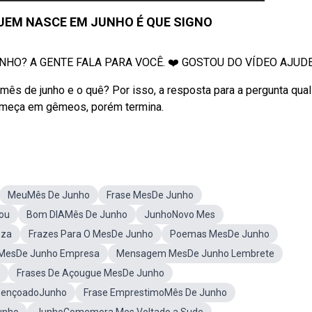
QUEM NASCE EM JUNHO É QUE SIGNO
HO? A GENTE FALA PARA VOCÊ. ❤️ GOSTOU DO VÍDEO AJUDE O
s de junho e o quê? Por isso, a resposta para a pergunta qual
começa em gêmeos, porém termina.
MeuMês De Junho
Frase MesDe Junho
ou
Bom DIAMês De Junho
JunhoNovo Mes
eza
Frazes Para O MesDe Junho
Poemas MesDe Junho
MesDe Junho Empresa
Mensagem MesDe Junho Lembrete
Frases De Açougue MesDe Junho
bençoadoJunho
Frase EmprestimoMês De Junho