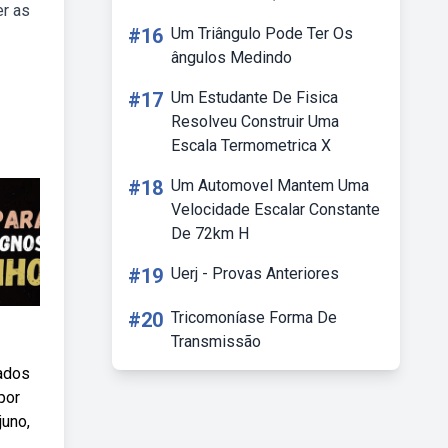
er as
#16
Um Triângulo Pode Ter Os
ângulos Medindo
#17
Um Estudante De Fisica
Resolveu Construir Uma
Escala Termometrica X
#18
Um Automovel Mantem Uma
Velocidade Escalar Constante
De 72km H
#19
Uerj - Provas Anteriores
#20
Tricomoníase Forma De
Transmissão
dados
por
uno,