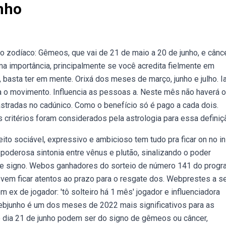
nho
 zodíaco: Gêmeos, que vai de 21 de maio a 20 de junho, e cânce
 importância, principalmente se você acredita fielmente em
, basta ter em mente. Orixá dos meses de março, junho e julho. I
a o movimento. Influencia as pessoas a. Neste mês não haverá o
astradas no cadúnico. Como o benefício só é pago a cada dois.
critérios foram considerados pela astrologia para essa definiç
ito sociável, expressivo e ambicioso tem tudo pra ficar on no in
oderosa sintonia entre vênus e plutão, sinalizando o poder
ue signo. Webos ganhadores do sorteio de número 141 do prog
devem ficar atentos ao prazo para o resgate dos. Webprestes a se
ex de jogador: 'tô solteiro há 1 mês' jogador e influenciadora
ebjunho é um dos meses de 2022 mais significativos para as
dia 21 de junho podem ser do signo de gêmeos ou câncer,