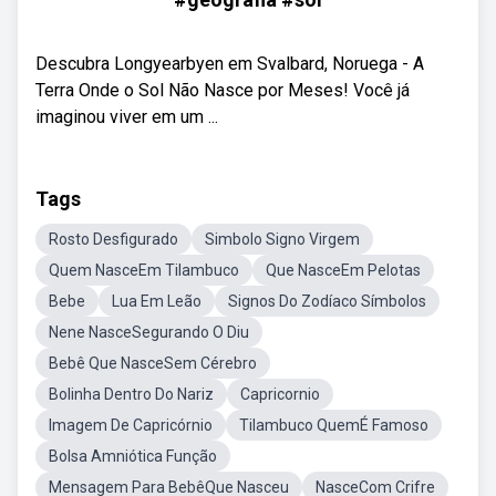
Descubra Longyearbyen em Svalbard, Noruega - A
Terra Onde o Sol Não Nasce por Meses! Você já
imaginou viver em um ...
Tags
Rosto Desfigurado
Simbolo Signo Virgem
Quem NasceEm Tilambuco
Que NasceEm Pelotas
Bebe
Lua Em Leão
Signos Do Zodíaco Símbolos
Nene NasceSegurando O Diu
Bebê Que NasceSem Cérebro
Bolinha Dentro Do Nariz
Capricornio
Imagem De Capricórnio
Tilambuco QuemÉ Famoso
Bolsa Amniótica Função
Mensagem Para BebêQue Nasceu
NasceCom Crifre