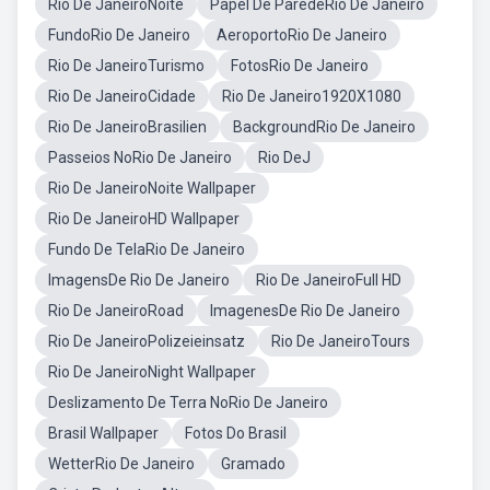
Rio De JaneiroNoite
Papel De ParedeRio De Janeiro
FundoRio De Janeiro
AeroportoRio De Janeiro
Rio De JaneiroTurismo
FotosRio De Janeiro
Rio De JaneiroCidade
Rio De Janeiro1920X1080
Rio De JaneiroBrasilien
BackgroundRio De Janeiro
Passeios NoRio De Janeiro
Rio DeJ
Rio De JaneiroNoite Wallpaper
Rio De JaneiroHD Wallpaper
Fundo De TelaRio De Janeiro
ImagensDe Rio De Janeiro
Rio De JaneiroFull HD
Rio De JaneiroRoad
ImagenesDe Rio De Janeiro
Rio De JaneiroPolizeieinsatz
Rio De JaneiroTours
Rio De JaneiroNight Wallpaper
Deslizamento De Terra NoRio De Janeiro
Brasil Wallpaper
Fotos Do Brasil
WetterRio De Janeiro
Gramado