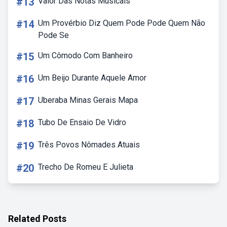
#13
Valor Das Notas Musicais
#14
Um Provérbio Diz Quem Pode Pode Quem Não
Pode Se
#15
Um Cômodo Com Banheiro
#16
Um Beijo Durante Aquele Amor
#17
Uberaba Minas Gerais Mapa
#18
Tubo De Ensaio De Vidro
#19
Três Povos Nômades Atuais
#20
Trecho De Romeu E Julieta
Related Posts