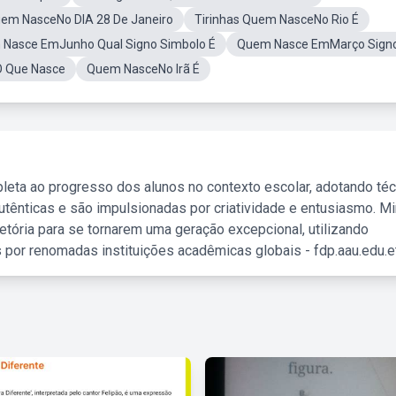
uem NasceNo DIA 28 De Janeiro
Tirinhas Quem NasceNo Rio É
Nasce EmJunho Qual Signo Simbolo É
Quem Nasce EmMarço Sign
O Que Nasce
Quem NasceNo Irã É
leta ao progresso dos alunos no contexto escolar, adotando té
tênticas e são impulsionadas por criatividade e entusiasmo. M
etória para se tornarem uma geração excepcional, utilizando
 por renomadas instituições acadêmicas globais - fdp.aau.edu.et