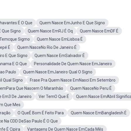
avantes É O Que
Quem Nasce EmJunho E Que Signo
 Que Signo
Quem Nasce EmRJ É Oq
Quem Nasce EmDF É
 Temcque Sigmo
Quem Nasce EmLisboa É
epé É
Quem NasceNo Rio De Janeiro É
ro E Que Signo
Quem Nasce EmSalvador É
nama E O Que
Personalidade De Quem Nasce EmJaneiro
ao Paulo
Quem Nasce EmJaneiro Qual O Signo
l Qual Signo
Frase Pra Quem Nasce EmNasci Em Setembro
emPara Que Nascem O Maranháo
Quem NasceNo Peru É
e Em3 De Janeiro
Ver TemO Que É
Quem Nasce EmAbril Signific
Em Que Mes
tração
O QueÉ Bom É Feito Para
Quem Nasce EmBangladesh É
e Na CDD DeSao Paulo É O Que
fe É Cipira
Vantagens De Quem Nasce EmCada Mês