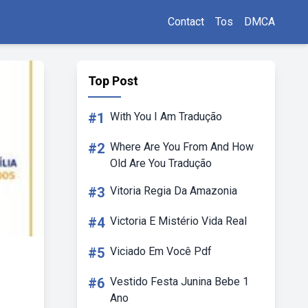
Contact
Tos
DMCA
Top Post
#1
With You I Am Tradução
#2
Where Are You From And How
Old Are You Tradução
#3
Vitoria Regia Da Amazonia
#4
Victoria E Mistério Vida Real
#5
Viciado Em Você Pdf
#6
Vestido Festa Junina Bebe 1
Ano