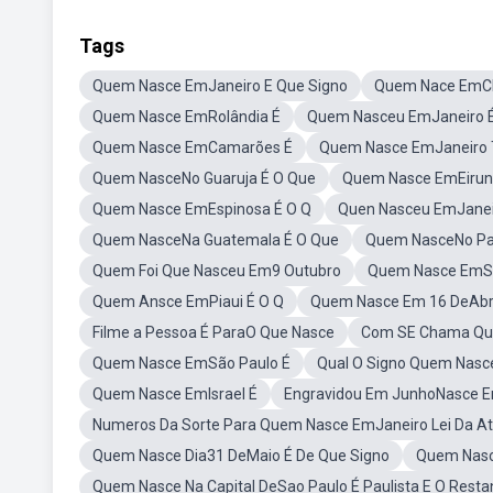
Tags
Quem Nasce EmJaneiro E Que Signo
Quem Nace EmCh
Quem Nasce EmRolândia É
Quem Nasceu EmJaneiro É
Quem Nasce EmCamarões É
Quem Nasce EmJaneiro
Quem NasceNo Guaruja É O Que
Quem Nasce EmEirun
Quem Nasce EmEspinosa É O Q
Quen Nasceu EmJanei
Quem NasceNa Guatemala É O Que
Quem NasceNo Pa
Quem Foi Que Nasceu Em9 Outubro
Quem Nasce EmS
Quem Ansce EmPiaui É O Q
Quem Nasce Em 16 DeAbri
Filme a Pessoa É ParaO Que Nasce
Com SE Chama Qu
Quem Nasce EmSão Paulo É
Qual O Signo Quem Nasc
Quem Nasce EmIsrael É
Engravidou Em JunhoNasce 
Numeros Da Sorte Para Quem Nasce EmJaneiro Lei Da A
Quem Nasce Dia31 DeMaio É De Que Signo
Quem Nasc
Quem Nasce Na Capital DeSao Paulo É Paulista E O Restan