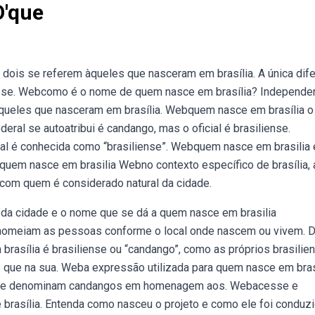
O'que
dois se referem àqueles que nasceram em brasília. A única dif
em, se. Webcomo é o nome de quem nasce em brasília? Independe
àqueles que nasceram em brasília. Webquem nasce em brasília o
deral se autoatribui é candango, mas o oficial é brasiliense.
al é conhecida como “brasiliense”. Webquem nasce em brasilia 
 quem nasce em brasilia Webno contexto específico de brasília, 
na com quem é considerado natural da cidade.
 da cidade e o nome que se dá a quem nasce em brasilia
e nomeiam as pessoas conforme o local onde nascem ou vivem.
rasília é brasiliense ou “candango”, como as próprios brasilie
que na sua. Weba expressão utilizada para quem nasce em bras
e se denominam candangos em homenagem aos. Webacesse e
 brasília. Entenda como nasceu o projeto e como ele foi conduz