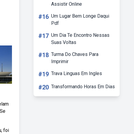
Assistir Online
#16
Um Lugar Bem Longe Daqui
Pdf
#17
Um Dia Te Encontro Nessas
Suas Voltas
#18
Turma Do Chaves Para
Imprimir
#19
Trava Linguas Em Ingles
#20
Transformando Horas Em Dias
elam
 Se
, foi