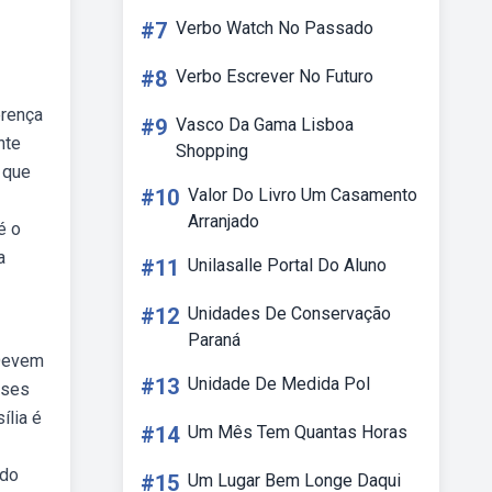
#7
Verbo Watch No Passado
#8
Verbo Escrever No Futuro
erença
#9
Vasco Da Gama Lisboa
nte
Shopping
 que
#10
Valor Do Livro Um Casamento
Arranjado
é o
a
#11
Unilasalle Portal Do Aluno
#12
Unidades De Conservação
Paraná
 Devem
#13
Unidade De Medida Pol
nses
ília é
#14
Um Mês Tem Quantas Horas
ido
#15
Um Lugar Bem Longe Daqui