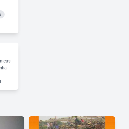
o
cnicas
inha
.