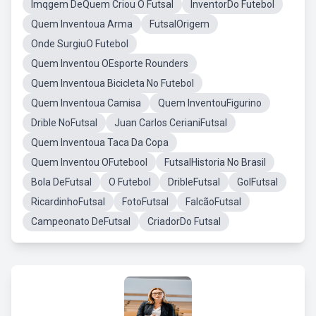
Imqgem DeQuem Criou O Futsal
InventorDo Futebol
Quem Inventoua Arma
FutsalOrigem
Onde SurgiuO Futebol
Quem Inventou OEsporte Rounders
Quem Inventoua Bicicleta No Futebol
Quem Inventoua Camisa
Quem InventouFigurino
Drible NoFutsal
Juan Carlos CerianiFutsal
Quem Inventoua Taca Da Copa
Quem Inventou OFutebool
FutsalHistoria No Brasil
Bola DeFutsal
O Futebol
DribleFutsal
GolFutsal
RicardinhoFutsal
FotoFutsal
FalcãoFutsal
Campeonato DeFutsal
CriadorDo Futsal