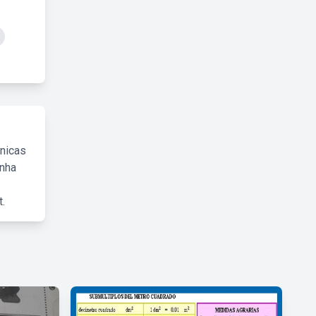
cnicas
inha
.