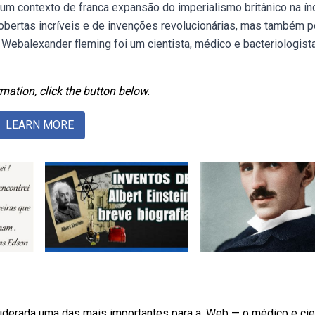
um contexto de franca expansão do imperialismo britânico na índ
cobertas incríveis e de invenções revolucionárias, mas também 
Webalexander fleming foi um cientista, médico e bacteriologist
mation, click the button below.
LEARN MORE
siderada uma das mais importantes para a. Web — o médico e cie