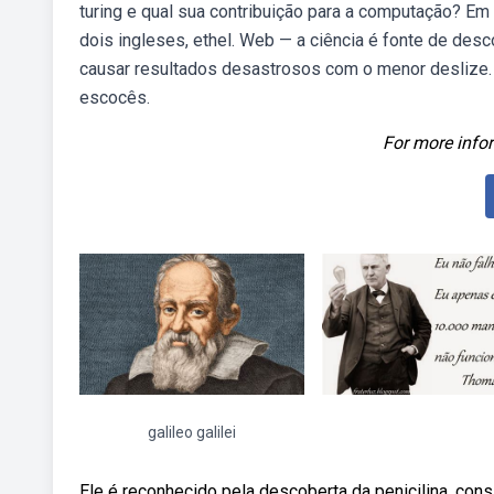
turing e qual sua contribuição para a computação? Em 
dois ingleses, ethel. Web — a ciência é fonte de des
causar resultados desastrosos com o menor deslize. 
escocês.
For more infor
galileo galilei
Ele é reconhecido pela descoberta da penicilina, con