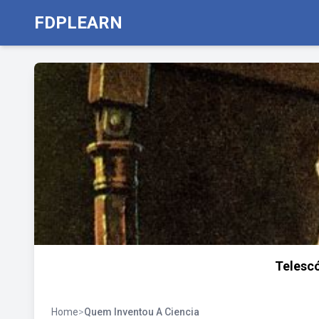
FDPLEARN
Telescó
Home
>
Quem Inventou A Ciencia