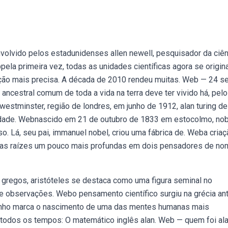
volvido pelos estadunidenses allen newell, pesquisador da ciên
pela primeira vez, todas as unidades científicas agora se origi
ção mais precisa. A década de 2010 rendeu muitas. Web — 24 se
 ancestral comum de toda a vida na terra deve ter vivido há, pelo
estminster, região de londres, em junho de 1912, alan turing d
a idade. Webnascido em 21 de outubro de 1833 em estocolmo, no
o. Lá, seu pai, immanuel nobel, criou uma fábrica de. Weba cria
 suas raízes um pouco mais profundas em dois pensadores de n
s gregos, aristóteles se destaca como uma figura seminal no
 observações. Webo pensamento científico surgiu na grécia ant
junho marca o nascimento de uma das mentes humanas mais
e todos os tempos: O matemático inglês alan. Web — quem foi al