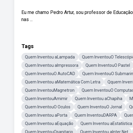
Eu me chamo Pedro Artur, sou professor de Educação Fí
nas ...
Tags
Quem Inventou aLampada
Quem InventouO Telescópi
Quem Inventou aImpressora
Quem InventouO Pastel
Quem InventouO AutoCAD
Quem InventouO Submarin
Quem Inventou aMatemática Com Letra
Qquem Inven
Quem InventouMagnetron
Quem InventouO Computa
Quem InventouAmimir
Quem Inventou aChapiha
M
Quem InventouO Oculos
Quem InventouO Jornal
Q
Quem Inventou aPorta
Quem InventouDARPA
Quem
Quem Inventou aEquação
Quem Inventou aEstatística
Quem InventouOsanitario
Quem Inventou aInter Net