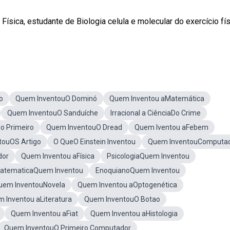
sica, estudante de Biologia celula e molecular do exercício fís
o
Quem InventouO Dominó
Quem Inventou aMatemática
Quem InventouO Sanduíche
Irracional a CiênciaDo Crime
o Primeiro
Quem InventouO Dread
Quem Iventou aFebem
touOS Artigo
O QueO Einstein Inventou
Quem InventouComputa
dor
Quem Inventou aFísica
PsicologiaQuem Inventou
atematicaQuem Inventou
EnoquianoQuem Inventou
uem InventouNovela
Quem Inventou aOptogenética
 Inventou aLiteratura
Quem InventouO Botao
Quem Inventou aFiat
Quem Inventou aHistologia
Quem InventouO Primeiro Computador