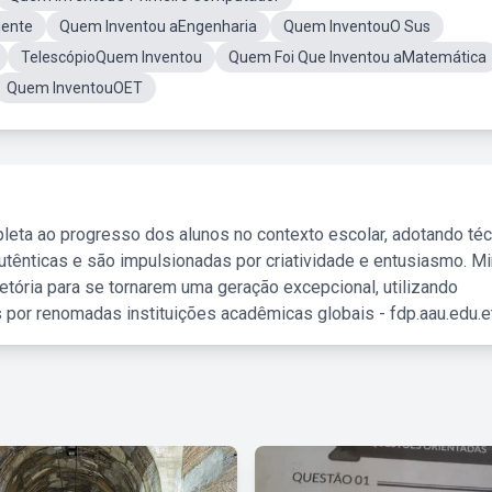
gente
Quem Inventou aEngenharia
Quem InventouO Sus
TelescópioQuem Inventou
Quem Foi Que Inventou aMatemática
Quem InventouOET
leta ao progresso dos alunos no contexto escolar, adotando té
tênticas e são impulsionadas por criatividade e entusiasmo. M
etória para se tornarem uma geração excepcional, utilizando
 por renomadas instituições acadêmicas globais - fdp.aau.edu.et