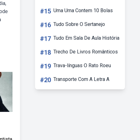
ia,
#15
Uma Urna Contem 10 Bolas
pode
a
#16
Tudo Sobre O Sertanejo
#17
Tudo Em Sala De Aula História
#18
Trecho De Livros Românticos
#19
Trava-línguas O Rato Roeu
#20
Transporte Com A Letra A
ntista