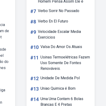
Homem Pensa Assim Ele é
#7
Verbo Sorrir No Passado
#8
Verbo En El Futuro
cia
nam de
#9
Velocidade Escalar Media
t
Exercicios
#10
Valsa Do Amor Os Atuais
esde
bel
#11
Usinas Termoelétricas Fazem
ção do
Uso Somente De Fontes
omes
Renováveis.
#12
Unidade De Medida Pol
#13
Uniao Quimica é Bom
iga
#14
Uma Urna Contem 6 Bolas
an
Brancas E 4 Pretas