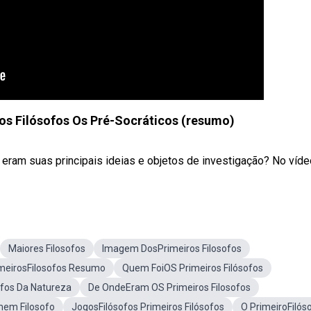
os Filósofos Os Pré-Socráticos (resumo)
ram suas principais ideias e objetos de investigação? No vídeo 
Maiores Filosofos
Imagem DosPrimeiros Filosofos
meirosFilosofos Resumo
Quem FoiOS Primeiros Filósofos
fos Da Natureza
De OndeEram OS Primeiros Filosofos
em Filosofo
JogosFilósofos Primeiros Filósofos
O PrimeiroFilós