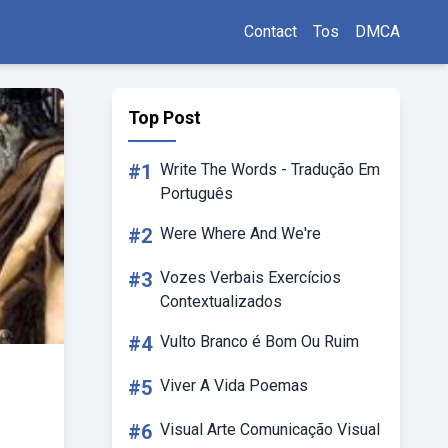
Contact
Tos
DMCA
Top Post
#1
Write The Words - Tradução Em
Português
#2
Were Where And We're
#3
Vozes Verbais Exercícios
Contextualizados
#4
Vulto Branco é Bom Ou Ruim
#5
Viver A Vida Poemas
#6
Visual Arte Comunicação Visual