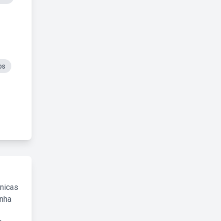
os
cnicas
inha