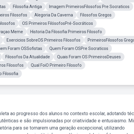
tas
Filosofia Antiga
Imagem PrimeirosFilosofos Pre Socraticos
iros Filosofos
Alegoria Da Caverna
Filosofos Gregos
ilosofos
OS Primeiros FilósofosPré-Socráticos
rvaçao Meme
Historia Da Filosofia Primeiros Filosofo
Exercicios SobreOS Primeiros Filosofos
PrimeirosFilosofos Greg
em Foram OSSofistas
Quem Foram OSPre Socraticos
Filosofos Da Atualidade
Quais Foram OS PrimeirosDeuses
os Filosofos
Qual FoiO Primeiro Filosofo
 Filosofia
leta ao progresso dos alunos no contexto escolar, adotando té
tênticas e são impulsionadas por criatividade e entusiasmo. M
etória para se tornarem uma geração excepcional, utilizando