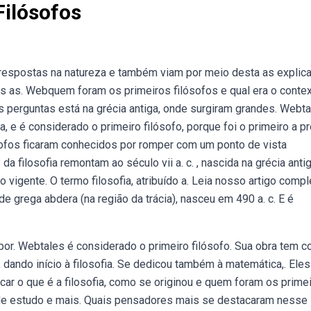
ilósofos
respostas na natureza e também viam por meio desta as explic
s as. Webquem foram os primeiros filósofos e qual era o conte
 perguntas está na grécia antiga, onde surgiram grandes. Webt
a, e é considerado o primeiro filósofo, porque foi o primeiro a p
lósofos ficaram conhecidos por romper com um ponto de vista
da filosofia remontam ao século vii a. c. , nascida na grécia antig
igente. O termo filosofia, atribuído a. Leia nosso artigo compl
e grega abdera (na região da trácia), nasceu em 490 a. c. E é
por. Webtales é considerado o primeiro filósofo. Sua obra tem 
, dando início à filosofia. Se dedicou também à matemática,. Eles
car o que é a filosofia, como se originou e quem foram os prime
as de estudo e mais. Quais pensadores mais se destacaram nesse