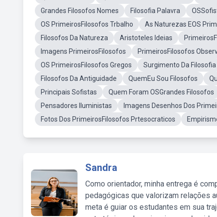
Grandes Filosofos Nomes
Filosofia Palavra
OSSofis
OS PrimeirosFilosofos Trbalho
As Naturezas EOS Prime
Filosofos Da Natureza
Aristoteles Ideias
PrimeirosF
Imagens PrimeirosFilosofos
PrimeirosFilosofos Obse
OS PrimeirosFilosofos Gregos
Surgimento Da Filosofia
Filosofos Da Antiguidade
QuemEu Sou Filosofos
Qu
Principais Sofistas
Quem Foram OSGrandes Filosofos
Pensadores Iluministas
Imagens Desenhos Dos Primeir
Fotos Dos PrimeirosFilosofos Prtesocraticos
Empirismo
Sandra
Como orientador, minha entrega é comp
pedagógicas que valorizam relações au
meta é guiar os estudantes em sua traj