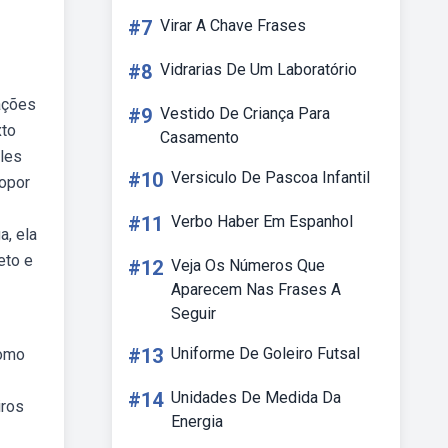
#7
Virar A Chave Frases
#8
Vidrarias De Um Laboratório
ações
#9
Vestido De Criança Para
xto
Casamento
ales
#10
Versiculo De Pascoa Infantil
ropor
#11
Verbo Haber Em Espanhol
a, ela
eto e
#12
Veja Os Números Que
Aparecem Nas Frases A
Seguir
#13
Uniforme De Goleiro Futsal
como
#14
Unidades De Medida Da
iros
Energia