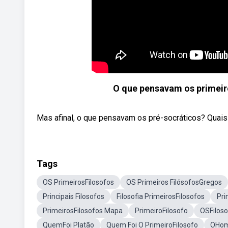
O que pensavam os primeir
Mas afinal, o que pensavam os pré-socráticos? Quais e
Tags
OS PrimeirosFilosofos
OS Primeiros FilósofosGregos
Principais Filosofos
Filosofia PrimeirosFilosofos
Pri
PrimeirosFilosofos Mapa
PrimeiroFilosofo
OSFiloso
QuemFoi Platão
Quem Foi O PrimeiroFilosofo
OHom