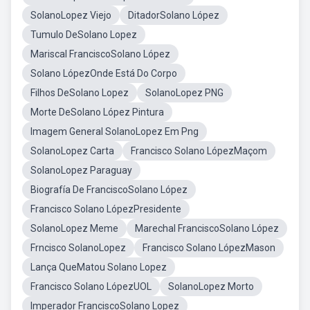
SolanoLopez Viejo
DitadorSolano López
Tumulo DeSolano Lopez
Mariscal FranciscoSolano López
Solano LópezOnde Está Do Corpo
Filhos DeSolano Lopez
SolanoLopez PNG
Morte DeSolano López Pintura
Imagem General SolanoLopez Em Png
SolanoLopez Carta
Francisco Solano LópezMaçom
SolanoLopez Paraguay
Biografía De FranciscoSolano López
Francisco Solano LópezPresidente
SolanoLopez Meme
Marechal FranciscoSolano López
Frncisco SolanoLopez
Francisco Solano LópezMason
Lança QueMatou Solano Lopez
Francisco Solano LópezUOL
SolanoLopez Morto
Imperador FranciscoSolano Lopez