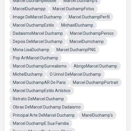
Marcel DuchampMobile
Marcel Duchamp's
MarcelDuchampp
Marcel DuchampFotos
Image DeMarcel Duchamp
Marcel DuchampPerfil
Marcel DuchampEstilo
MichaelDuchamp
DadaismoMarcel Duchamp
Marcel DuchampPenico
Depois DeMarcel Duchamp
MarcelDumchamp
Mona LisaDuchamp
Marcel DuchampPNG
Pop ArtMarcel Duchamp
Marcel DuchampSurrealismo
AbrigoMarcel Duchamp
MichelDuchamp
O Urinol DeMarcel Duchamp
Marcel DuchampAR De Paris
Marcel DuchampPortrait
Marcel DuchampEstilo Artístico
Retrato DeMarcel Duchamp
Obras DeMarcel Duchamp Dadaismo
Principal Arte DeMarcel Duchamp
MarelDuchamp's
Marcel DuchampE Sua Familia