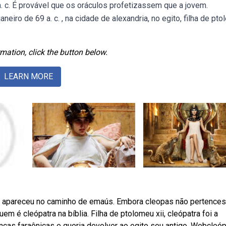
a. c. É provável que os oráculos profetizassem que a jovem.
neiro de 69 a. c. , na cidade de alexandria, no egito, filha de pt
mation, click the button below.
LEARN MORE
s apareceu no caminho de emaús. Embora cleopas não pertence
m é cleópatra na bíblia. Filha de ptolomeu xii, cleópatra foi a
renças faraônicas e queria devolver ao egito seu antigo. Webcleóp