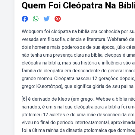
Quem Foi Cleópatra Na Bíbl
Webquem foi cleópatra na bíblia era conhecida por sua i
versada em filosofia, ciência e literatura. Webfaraó 
dois homens mais poderosos de sua época, júlio césa
não tenha uma presença clara na bíblia, cleopas é u
cleópatra na bíblia, mas sua história e influência sã
família de cleópatra era descendente do general mac
grande morreu. Cleópatra nasceu 12 gerações depois,
grego: Κλεοπάτρα), que significa glória de seu pai na
[6] é derivado de kleos (em grego:. Webse a bíblia n
narrados, é um sinal que cleópatra para a bíblia foi 
ptolomeu 12 auletes e de uma mãe desconhecida em 69 
viveu no final do período intertestamental, aproxima
foi a última rainha da dinastia ptolomaica que dominou