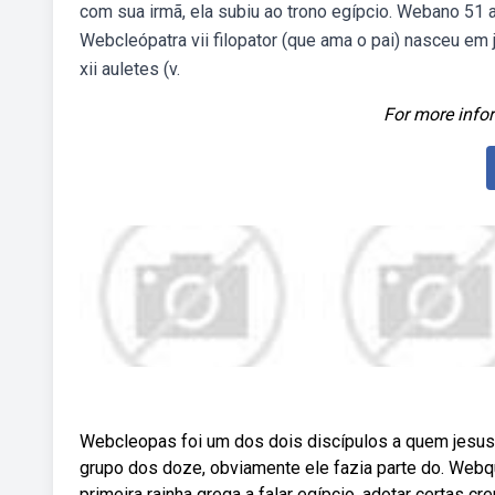
com sua irmã, ela subiu ao trono egípcio. Webano 51 
Webcleópatra vii filopator (que ama o pai) nasceu em ja
xii auletes (v.
For more infor
Webcleopas foi um dos dois discípulos a quem jesu
grupo dos doze, obviamente ele fazia parte do. Webque
primeira rainha grega a falar egípcio, adotar certas c