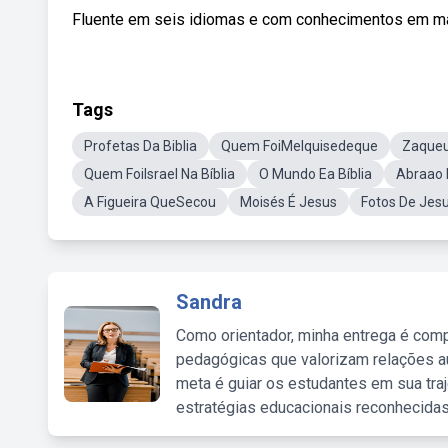
Fluente em seis idiomas e com conhecimentos em matem
Tags
Profetas Da Biblia
Quem FoiMelquisedeque
Zaqueu
Quem FoiIsrael Na Bíblia
O Mundo Ea Bíblia
Abraao 
A Figueira QueSecou
Moisés É Jesus
Fotos De Jes
Sandra
Como orientador, minha entrega é comp
pedagógicas que valorizam relações au
meta é guiar os estudantes em sua traj
estratégias educacionais reconhecidas