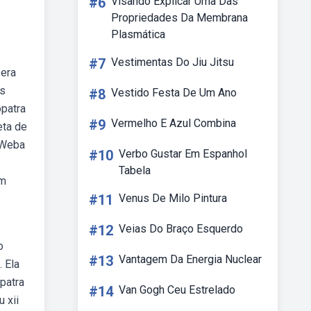
#6
Visando Explicar Uma Das
Propriedades Da Membrana
Plasmática
#7
Vestimentas Do Jiu Jitsu
 era
os
#8
Vestido Festa De Um Ano
ópatra
#9
Vermelho E Azul Combina
eta de
. Weba
#10
Verbo Gustar Em Espanhol
Tabela
em
#11
Venus De Milo Pintura
#12
Veias Do Braço Esquerdo
o
#13
Vantagem Da Energia Nuclear
 Ela
patra
#14
Van Gogh Ceu Estrelado
 xii