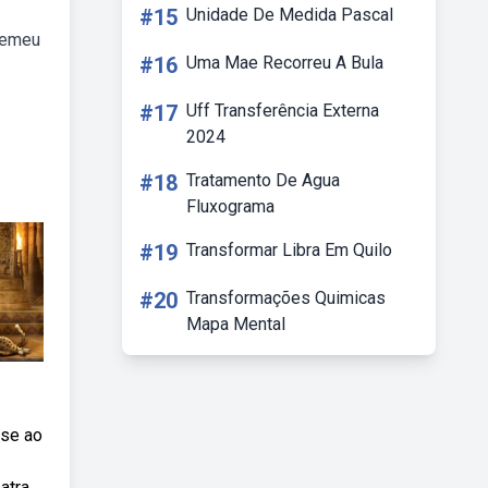
#15
Unidade De Medida Pascal
olemeu
#16
Uma Mae Recorreu A Bula
#17
Uff Transferência Externa
2024
#18
Tratamento De Agua
Fluxograma
#19
Transformar Libra Em Quilo
#20
Transformações Quimicas
Mapa Mental
sse ao
atra