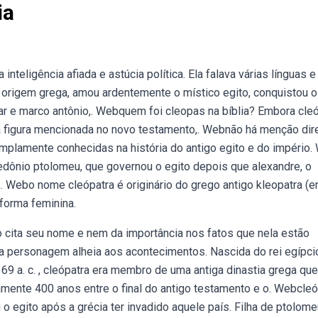
ia
nteligência afiada e astúcia política. Ela falava várias línguas e
de origem grega, amou ardentemente o místico egito, conquistou 
r e marco antônio,. Webquem foi cleopas na bíblia? Embora cle
ma figura mencionada no novo testamento,. Webnão há menção dir
o amplamente conhecidas na história do antigo egito e do império
edônio ptolomeu, que governou o egito depois que alexandre, o
. Webo nome cleópatra é originário do grego antigo kleopatra (
 forma feminina.
ão cita seu nome e nem da importância nos fatos que nela estão
uma personagem alheia aos acontecimentos. Nascida do rei egípci
a. c. , cleópatra era membro de uma antiga dinastia grega que.
damente 400 anos entre o final do antigo testamento e o. Webcleó
 o egito após a grécia ter invadido aquele país. Filha de ptolomeu