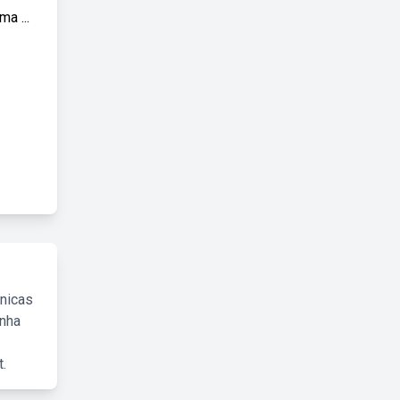
a ...
cnicas
inha
.