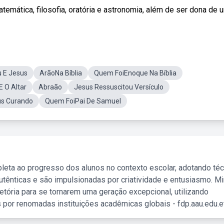
ática, filosofia, oratória e astronomia, além de ser dona de um
 E Jesus
ArãoNa Bíblia
Quem FoiEnoque Na Bíblia
E O Altar
Abraão
Jesus Ressuscitou Versículo
us Curando
Quem FoiPai De Samuel
leta ao progresso dos alunos no contexto escolar, adotando té
tênticas e são impulsionadas por criatividade e entusiasmo. M
etória para se tornarem uma geração excepcional, utilizando
 por renomadas instituições acadêmicas globais - fdp.aau.edu.et