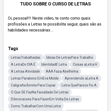
TUDO SOBRE O CURSO DE LETRAS
Oi, pessoal!!! Neste vídeo, te conto como quais
profissões a Letras te possibilita seguir, quais são as
habilidades necessárias ...
Tags
LetrasTrabalhadas
Ideias De LetrasPara Trabalho
A LetraDo DIA É
IdentidadE Letra
Coisas aLetra H
A Letraa Atividade
AAA Faza Abelhinha
Letras Parabens EmEva Molde
Aprendendo aLetra A
Caligrafia Bonita Para Copiar
Letra QueParece Fio A
O Que SE FazNa Faculdade De Letras
D3ecoracoes Para FazerEm Volta De Letras
Como TrabalharCom Uma Letra