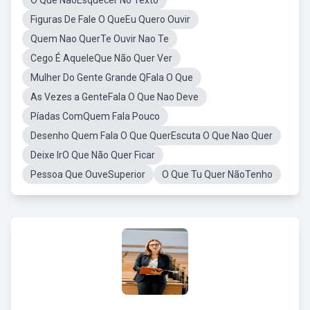
O Que NãoEsquecer No Texto
Figuras De Fale O QueEu Quero Ouvir
Quem Nao QuerTe Ouvir Nao Te
Cego É AqueleQue Não Quer Ver
Mulher Do Gente Grande QFala O Que
As Vezes a GenteFala O Que Nao Deve
Píadas ComQuem Fala Pouco
Desenho Quem Fala O Que QuerEscuta O Que Nao Quer
Deixe IrO Que Não Quer Ficar
Pessoa Que OuveSuperior
O Que Tu Quer NãoTenho