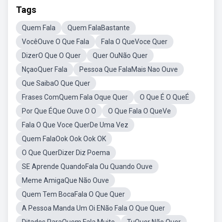
Tags
Quem Fala
Quem FalaBastante
VocêOuve O Que Fala
Fala O QueVoce Quer
DizerO Que O Quer
Quer OuNão Quer
NçaoQuer Fala
Pessoa Que FalaMais Nao Ouve
Que SaibaO Que Quer
Frases ComQuem Fala Oque Quer
O Que É O QueÉ
Por Que ÉQue Ouve O O
O Que Fala O QueVe
Fala O Que Voce QuerDe Uma Vez
Quem FalaOok Ook Ook OK
O Que QuerDizer Diz Poema
SE Aprende QuandoFala Ou Quando Ouve
Meme AmigaQue Não Ouve
Quem Tem BocaFala O Que Quer
A Pessoa Manda Um Oi ENão Fala O Que Quer