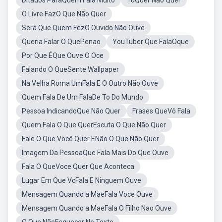
Ditados ParaQuem Fala Muito
TuQuer Não Quer
O Livre FazO Que Não Quer
Será Que Quem FezO Ouvido Não Ouve
Queria Falar O QuePenao
YouTuber Que FalaOque
Por Que ÉQue Ouve O Oce
Falando O QueSente Wallpaper
Na Velha Roma UmFala E O Outro Não Ouve
Quem Fala De Um FalaDe To Do Mundo
Pessoa IndicandoQue Não Quer
Frases QueVô Fala
Quem Fala O Que QuerEscuta O Que Não Quer
Fale O Que Você Quer ENão O Que Não Quer
Imagem Da PessoaQue Fala Mais Do Que Ouve
Fala O QueVoce Quer Que Aconteca
Lugar Em Que VcFala E Ninguem Ouve
Mensagem Quando a MaeFala Voce Ouve
Mensagem Quando a MaeFala O Filho Nao Ouve