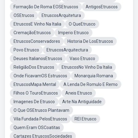
Formação De Roma EOSEtruscos
AntigosEtruscos
OSEtrucos
EtruscosArquitetura
EtruscosE Vinho Na Italia
O QueEtrusco
CremaçãoEtruscos
Imperio Etrusco
EtruscosConservadores
Historia De LosEtruscos
Povo Etrusco
EtruscosArquitectura
Deuses ItalianosEtruscos
Vaso Etrusco
ReligiãoDos Etruscos
EtruscosNo Vinho Da Italia
Onde FicavamOS Estruscos
Monarquia Romana
EtruscosMapa Mental
A Lenda De Romulo E Remo
Filhos O TouroEtruscos
Aneis Etrusco
Imagenes De Etrusco
Arte Na Antiguidade
O Que OSEtrusco Plantavam
Vila Fundada PelosEtruscos
REI Etrusco
Quem Eram OSCoatitas
Cartazes EtruscosSociedades