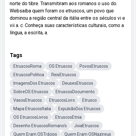
norte do tibre. Transmitiram aos romanos o uso do.
Websaiba quem foram os etruscos, um povo que
dominou a região central da itália entre os séculos vi e
vii a. c. Conheça suas características culturais, como a
língua, a escrita, a.
Tags
EtruscosRoma
OS Etruscos
PovosEtruscos
EtruscosPolitica
ReisEtruscos
ImagensDos Etruscos
DeusesEtruscos
SobreOS Etruscos
EtruscosDocumento
VasosEtruscos
EtruscosLivro
Etrusco
Mapa EtruscosItalia
ExpulsãoDos Etruscos
OS EtruscosLivros
EtruscosEtnia
Desenho EtruscosRomano's
JoiaEtruscos
Quem Eram OSTrácios
Quem Eram OSNazireus