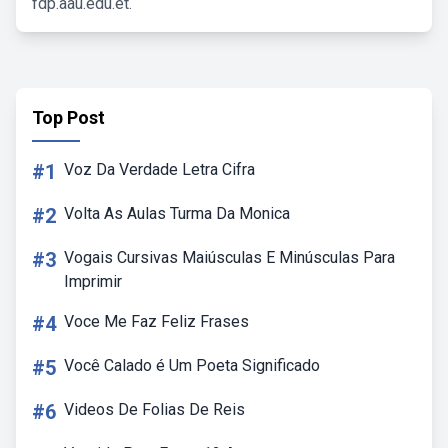
fdp.aau.edu.et.
Top Post
#1
Voz Da Verdade Letra Cifra
#2
Volta As Aulas Turma Da Monica
#3
Vogais Cursivas Maiúsculas E Minúsculas Para
Imprimir
#4
Voce Me Faz Feliz Frases
#5
Você Calado é Um Poeta Significado
#6
Videos De Folias De Reis