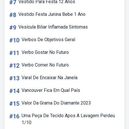
#7
Vestido Para Festa 12 Anos
#8
Vestido Festa Junina Bebe 1 Ano
#9
Vesícula Biliar Inflamada Sintomas
#10
Verbos De Objetivos Geral
#11
Verbo Gostar No Futuro
#12
Verbo Comer No Futuro
#13
Varal De Encaixar Na Janela
#14
Vancouver Fica Em Qual País
#15
Valor Da Grama Do Diamante 2023
#16
Uma Peça De Tecido Apos A Lavagem Perdeu
1/10