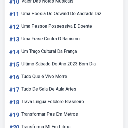
#10
Valor Das Notas Musicais
#11
Uma Poesia De Oswald De Andrade Diz
#12
Uma Pessoa Possessiva E Doente
#13
Uma Frase Contra O Racismo
#14
Um Traço Cultural Da França
#15
Ultimo Sabado Do Ano 2023 Bom Dia
#16
Tudo Que é Vivo Morre
#17
Tudo De Sala De Aula Artes
#18
Trava Lingua Folclore Brasileiro
#19
Transformar Pes Em Metros
#20
Transforma Ml Em Litros