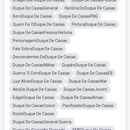
ImagemDe Duque De Caxias
Duque De CaxiasPessoa
Duque De CaxiasGeneral
História DoDuque De Caxias
BoroDuque De Caxias
Duque De CaxiasPNG
Quem Foi ODuque De Caxias
PinturaDuque De Caxias
Duque De CaxiasPessoa Historia
PersonagemDuque De Caxias
Fale SobreDuque De Caxias
Descendentes DoDuque De Caxias
Duque De CaxiasMilitar
QuadroDuque De Caxias
Guerra 'S ComDuque De Caxias
Duque De CaxiasEB
Luiz AlvesDuque De Caxias
Duque De CaxiasWar
AboDe Duque De Caxias
Duque De CaxiasJovem
EdgarDuque De Caxias
Duque De CaxiasAman
Duque De CaxiasColorir
PacificadorDuque De Caxias
RostoDuque De Caxias
Duque De CaxiasGeneral Querra