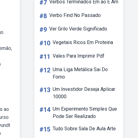
#7
Verbos Terminados Em ão E Am
#8
Verbo Find No Passado
#9
Ver Grilo Verde Significado
o.
#10
Vegetais Ricos Em Proteina
lemão,
#11
Vales Para Imprimir Pdf
é
#12
Uma Liga Metálica Sai Do
Forno
#13
Um Investidor Deseja Aplicar
10000
#14
Um Experimento Simples Que
s ao
Pode Ser Realizado
urso
wundt
#15
Tudo Sobre Sala De Aula Arte
o