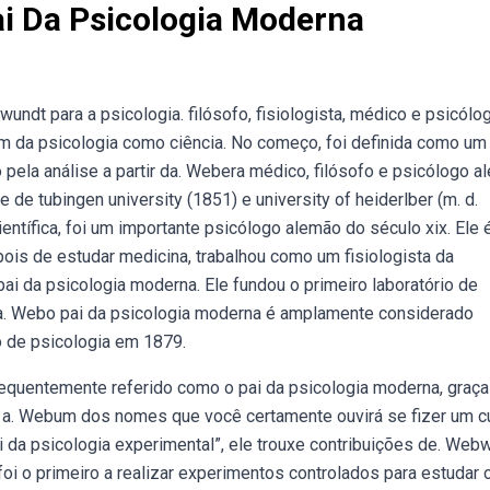
i Da Psicologia Moderna
dt para a psicologia. filósofo, fisiologista, médico e psicólog
gem da psicologia como ciência. No começo, foi definida como um
 pela análise a partir da. Webera médico, filósofo e psicólogo a
de tubingen university (1851) e university of heiderlber (m. d.
ntífica, foi um importante psicólogo alemão do século xix. Ele 
pois de estudar medicina, trabalhou como um fisiologista da
i da psicologia moderna. Ele fundou o primeiro laboratório de
 na. Webo pai da psicologia moderna é amplamente considerado
o de psicologia em 1879.
equentemente referido como o pai da psicologia moderna, graça
m a. Webum dos nomes que você certamente ouvirá se fizer um c
 da psicologia experimental”, ele trouxe contribuições de. Web
foi o primeiro a realizar experimentos controlados para estudar 