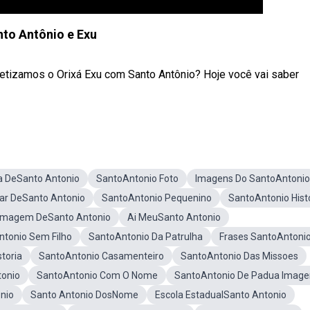
to Antônio e Exu
etizamos o Orixá Exu com Santo Antônio? Hoje você vai saber
ia DeSanto Antonio
SantoAntonio Foto
Imagens Do SantoAntonio
tar DeSanto Antonio
SantoAntonio Pequenino
SantoAntonio Hist
Imagem DeSanto Antonio
Ai MeuSanto Antonio
tonio Sem Filho
SantoAntonio Da Patrulha
Frases SantoAntoni
toria
SantoAntonio Casamenteiro
SantoAntonio Das Missoes
tonio
SantoAntonio Com O Nome
SantoAntonio De Padua Imag
nio
Santo Antonio DosNome
Escola EstadualSanto Antonio