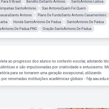
Para O Brasil
Bendito DeSanto Antonio
SantoAntonio Lisboa
Simpatias SantoAntonio
Sao AntonioQuem Foi Quem
hacaraSanto Antonio
Plano De FundoSanto Antonio Casamenteiro
Barba
Honda SantoAntonio De Padua
SantoAntonio De Padua
oAntonio De Padua PNG
Oração SantoAntonio De Padua
leta ao progresso dos alunos no contexto escolar, adotando té
tênticas e são impulsionadas por criatividade e entusiasmo. M
etória para se tornarem uma geração excepcional, utilizando
 por renomadas instituições acadêmicas globais - fdp.aau.edu.et