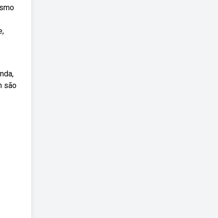
tismo
e,
nda,
m são