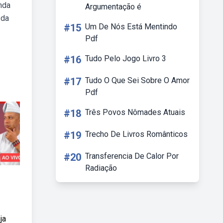
nda
Argumentação é
 da
#15
Um De Nós Está Mentindo
Pdf
#16
Tudo Pelo Jogo Livro 3
#17
Tudo O Que Sei Sobre O Amor
Pdf
#18
Três Povos Nômades Atuais
#19
Trecho De Livros Românticos
#20
Transferencia De Calor Por
Radiação
ja