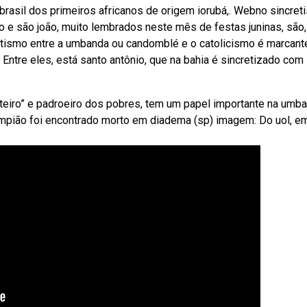
 brasil dos primeiros africanos de origem iorubá,. Webno sincre
ro e são joão, muito lembrados neste mês de festas juninas, são,
tismo entre a umbanda ou candomblé e o catolicismo é marcant
Entre eles, está santo antônio, que na bahia é sincretizado com
eiro” e padroeiro dos pobres, tem um papel importante na umba
ampião foi encontrado morto em diadema (sp) imagem: Do uol, e