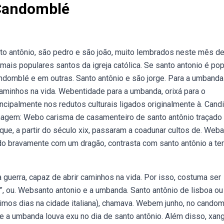
Candomblé
nto antônio, são pedro e são joão, muito lembrados neste mês d
mais populares santos da igreja católica. Se santo antonio é pop
andomblé e em outras. Santo antônio e são jorge. Para a umbanda
caminhos na vida. Webentidade para a umbanda, orixá para o
incipalmente nos redutos culturais ligados originalmente à. Cand
imagem: Webo carisma de casamenteiro de santo antônio traçado
que, a partir do século xix, passaram a coadunar cultos de. Weba
o bravamente com um dragão, contrasta com santo antônio a te
guerra, capaz de abrir caminhos na vida. Por isso, costuma ser
”, ou. Websanto antonio e a umbanda. Santo antônio de lisboa ou
timos dias na cidade italiana), chamava. Webem junho, no cando
e a umbanda louva exu no dia de santo antônio. Além disso, xang