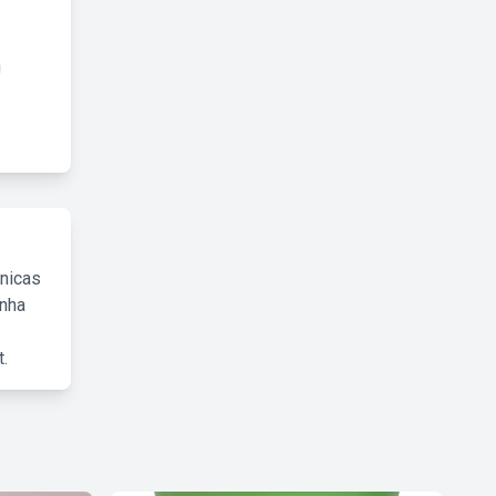
cnicas
inha
.