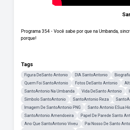
San
Programa 354 - Você sabe por que na Umbanda, sincr
porque!
Tags
Figura DeSanto Antonio
DIA SantoAntonio
Biograf
Quem Foi SantoAntonio
Fotos DeSanto Antonio
Al
SantoAntonio Na Umbanda
Vida DeSanto Antonio
Simbolo SantoAntonio
SantoAntonio Reza
SantoAn
Imagem De SantoAntonio PNG
Santo Antonio ESua His
SantoAntonio Amendoeira
Papel De Parede Santo An
Ano Que SantoAntonio Viveu
Pai Nosso De Santo Anto