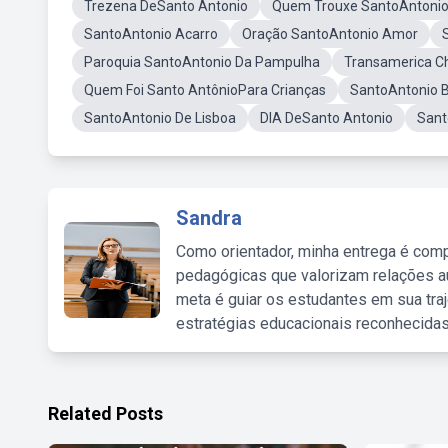
Trezena DeSanto Antonio
Quem Trouxe SantoAntonio 
SantoAntonio Acarro
Oração SantoAntonio Amor
Paroquia SantoAntonio Da Pampulha
Transamerica C
Quem Foi Santo AntônioPara Crianças
SantoAntonio 
SantoAntonio De Lisboa
DIA DeSanto Antonio
Sant
Sandra
Como orientador, minha entrega é comp
pedagógicas que valorizam relações au
meta é guiar os estudantes em sua traj
estratégias educacionais reconhecidas
Related Posts