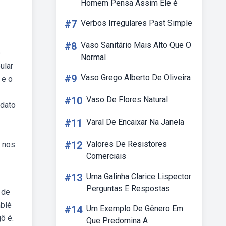
Homem Pensa Assim Ele é
#7
Verbos Irregulares Past Simple
#8
Vaso Sanitário Mais Alto Que O
e
Normal
ular
#9
Vaso Grego Alberto De Oliveira
 e o
#10
Vaso De Flores Natural
idato
#11
Varal De Encaixar Na Janela
#12
Valores De Resistores
r nos
Comerciais
#13
Uma Galinha Clarice Lispector
Perguntas E Respostas
 de
mblé
#14
Um Exemplo De Gênero Em
ô é.
Que Predomina A