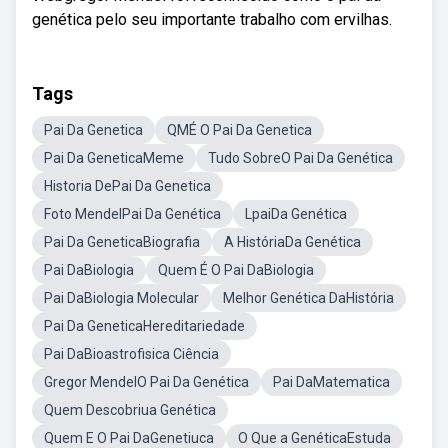
genética pelo seu importante trabalho com ervilhas.
Tags
Pai Da Genetica
QMÉ O Pai Da Genetica
Pai Da GeneticaMeme
Tudo SobreO Pai Da Genética
Historia DePai Da Genetica
Foto MendelPai Da Genética
LpaiDa Genética
Pai Da GeneticaBiografia
A HistóriaDa Genética
Pai DaBiologia
Quem É O Pai DaBiologia
Pai DaBiologia Molecular
Melhor Genética DaHistória
Pai Da GeneticaHereditariedade
Pai DaBioastrofisica Ciência
Gregor MendelO Pai Da Genética
Pai DaMatematica
Quem Descobriua Genética
Quem E O Pai DaGenetiuca
O Que a GenéticaEstuda