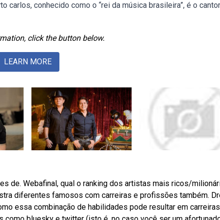
o carlos, conhecido como o “rei da música brasileira”, é o canto
mation, click the button below.
LEARN MORE
 de. Webafinal, qual o ranking dos artistas mais ricos/milionár
ostra diferentes famosos com carreiras e profissões também. Dr
mo essa combinação de habilidades pode resultar em carreiras
 como bluesky e twitter (isto é, no caso você ser um afortunad