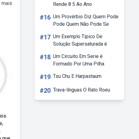
r mais
Rende 8 5 Ao Ano
#16
Um Provérbio Diz Quem Pode
Pode Quem Não Pode Se
#17
Um Exemplo Tipico De
Solução Supersaturada é
#18
Um Circuito Em Serie é
Formado Por Uma Pilha
#19
Tsu Chu E Harpastaum
#20
Trava-línguas O Rato Roeu
ios
e,
.
o que