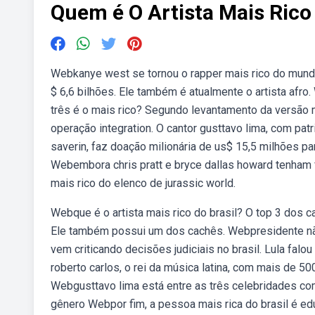
Quem é O Artista Mais Rico 
Webkanye west se tornou o rapper mais rico do mundo
$ 6,6 bilhões. Ele também é atualmente o artista afro
três é o mais rico? Segundo levantamento da versão m
operação integration. O cantor gusttavo lima, com pat
saverin, faz doação milionária de us$ 15,5 milhões pa
Webembora chris pratt e bryce dallas howard tenham f
mais rico do elenco de jurassic world.
Webque é o artista mais rico do brasil? O top 3 dos 
Ele também possui um dos cachês. Webpresidente não
vem criticando decisões judiciais no brasil. Lula falo
roberto carlos, o rei da música latina, com mais de 5
Webgusttavo lima está entre as três celebridades co
gênero Webpor fim, a pessoa mais rica do brasil é edu