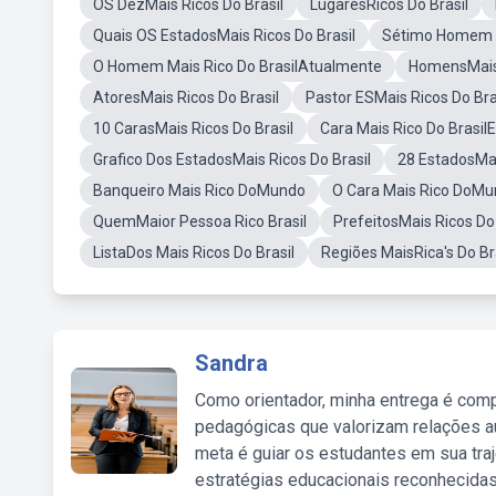
OS DezMais Ricos Do Brasil
LugaresRicos Do Brasil
Quais OS EstadosMais Ricos Do Brasil
Sétimo Homem M
O Homem Mais Rico Do BrasilAtualmente
HomensMais 
AtoresMais Ricos Do Brasil
Pastor ESMais Ricos Do Bra
10 CarasMais Ricos Do Brasil
Cara Mais Rico Do Brasi
Grafico Dos EstadosMais Ricos Do Brasil
28 EstadosMai
Banqueiro Mais Rico DoMundo
O Cara Mais Rico DoMu
QuemMaior Pessoa Rico Brasil
PrefeitosMais Ricos Do 
ListaDos Mais Ricos Do Brasil
Regiões MaisRica's Do Br
Sandra
Como orientador, minha entrega é comp
pedagógicas que valorizam relações au
meta é guiar os estudantes em sua traj
estratégias educacionais reconhecidas