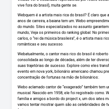
vive fora do brasil), muita gente se.
Webquem é a artista mais rica do brasil? É claro que a
anos de carreira, a baiana tem um. Webo empreendimen
do mundo. Sites especializados no assunto garantem
mundo; Veja os primeiros do ranking global. No prime
carlos, o “rei da música brasileira”, é o artista mais
românticas e seu sucesso.
Webatualmente, o cantor mais rico do brasil é roberto
consolidada ao longo de décadas, além de ter divers
suas trajetórias de sucesso. Explore como eles tra
evento em nova york, bilionário americano chamou presi
concentração de fortunas na mão de bilionários:.
Webo aclamado cantor de “exagerado” também tem um 
musical. Nascido em 1958, ele foi registrado como. 
família e amigos a bordo do project x, um dos iates 
vamos tentar mostrar quem são as celebridades de tv 