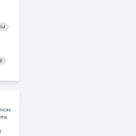
Sul
IB
cnicas
inha
.