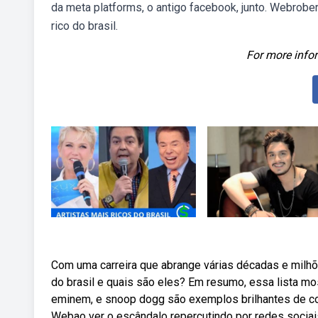
da meta platforms, o antigo facebook, junto. Webrobert
rico do brasil.
For more infor
Com uma carreira que abrange várias décadas e milhões
do brasil e quais são eles? Em resumo, essa lista m
eminem, e snoop dogg são exemplos brilhantes de co
Webao ver o escândalo repercutindo por redes sociais