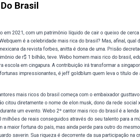
Do Brasil
 em 2021, com um patrimônio líquido de cair o queixo de cerca
. Webquem é a celebridade mais rica do brasil? Mas, afinal, qual 
exicana da revista forbes, anitta é dona de uma. Prisão decreta
rimônio de r$ 1 bilhão, teve. Webo homem mais rico do brasil, ed
ra escola em cingapura. A contribuição irá transformar a singapor
ortunas impressionantes, é jeff goldblum quem leva o título de 
cantores mais ricos do brasil começa com o embaixador gusttavo 
 citou diretamente o nome de elon musk, dono da rede social 
u durante um evento. Webo 2º cantor mais rico do brasil é a lenda
00 milhões de reais conseguidos através do seu talento para a mú
m a maior fortuna do país, mas ainda perde para outro do mesmo
ardo saverin. Sua riqueza é decorrente da sua participação na c