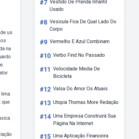
#7
Vestido De Prenda Infantil
Usado
#8
Vesicula Fica De Qual Lado Do
Corpo
 de us
dos
#9
Vermelho E Azul Combinam
da na
#10
Verbo Find No Passado
uardo
e.
#11
Velocidade Media De
ator
Bicicleta
#12
Valsa Do Amor Os Atuais
lima.
x que
#13
Utopia Thomas More Redação
#14
Uma Empresa Construirá Sua
sica.
Página Na Internet
riação
#15
Uma Aplicação Financeira