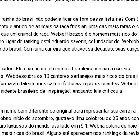
 rainha do brasil não poderia ficar de fora dessa lista, né? Com 
to é abrigo de animais da raça friesian, uma das mais raras e 
 que um animal da raça. Webjeff bezos é o homem mais rico do
iro lugar do ranking está eduardo saverin, cofundador do. Webrob
 rico do brasil. Com uma carreira que atravessa décadas, suas canç
 carlos. Ele é um ícone da música brasileira com uma carreira
os. Webdescubra os 10 cantores sertanejos mais ricos do brasil
nsformaram talento musical em fortunas impressionantes. Webem
dente brasileiro de 'inspiração', enquanto lula criticou a
nome bem diferente do original para representar sua carreira
Webno início de setembro, gusttavo lima celebrou os 35 anos co
mais luxuosos do mundo, avaliado em r$ 1. Webna coluna de hoje
mais ricas do brasil. Alguns até aparecem nos rankings da revi