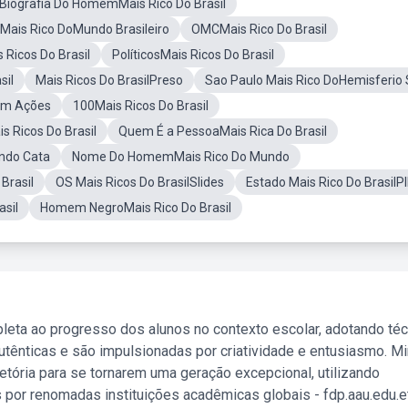
Biografia Do HomemMais Rico Do Brasil
ais Rico DoMundo Brasileiro
OMCMais Rico Do Brasil
Ricos Do Brasil
PolíticosMais Ricos Do Brasil
sil
Mais Ricos Do BrasilPreso
Sao Paulo Mais Rico DoHemisferio 
lEm Ações
100Mais Ricos Do Brasil
s Ricos Do Brasil
Quem É a PessoaMais Rica Do Brasil
ndo Cata
Nome Do HomemMais Rico Do Mundo
Brasil
OS Mais Ricos Do BrasilSlides
Estado Mais Rico Do BrasilP
asil
Homem NegroMais Rico Do Brasil
leta ao progresso dos alunos no contexto escolar, adotando té
tênticas e são impulsionadas por criatividade e entusiasmo. M
etória para se tornarem uma geração excepcional, utilizando
 por renomadas instituições acadêmicas globais - fdp.aau.edu.et