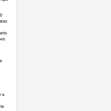
30
caras
erto
ões
 e
m a
sta