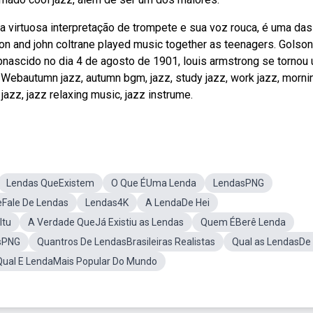
a virtuosa interpretação de trompete e sua voz rouca, é uma das
n and john coltrane played music together as teenagers. Golson
ebnascido no dia 4 de agosto de 1901, louis armstrong se tornou
r! Webautumn jazz, autumn bgm, jazz, study jazz, work jazz, morni
jazz, jazz relaxing music, jazz instrume.
Lendas QueExistem
O Que ÉUma Lenda
LendasPNG
eFale De Lendas
Lendas4K
A LendaDe Hei
Itu
A Verdade QueJá Existiu as Lendas
Quem ÉBerê Lenda
sPNG
Quantros De LendasBrasileiras Realistas
Qual as LendasDe
Qual E LendaMais Popular Do Mundo