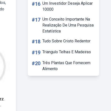
dos,
#16
Um Investidor Deseja Aplicar
 do
10000
#17
Um Conceito Importante Na
Realização De Uma Pesquisa
Estatística
#18
Tudo Sobre Cristo Redentor
#19
Triangulo Telhas E Madeiras
#20
Três Plantas Que Fornecem
Alimento
zz.
.