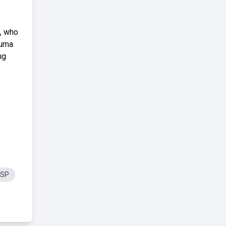
, who
 uma
ng
 SP