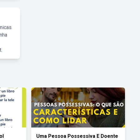
cnicas
inha
.
ol
Uma Pessoa Possessiva E Doente