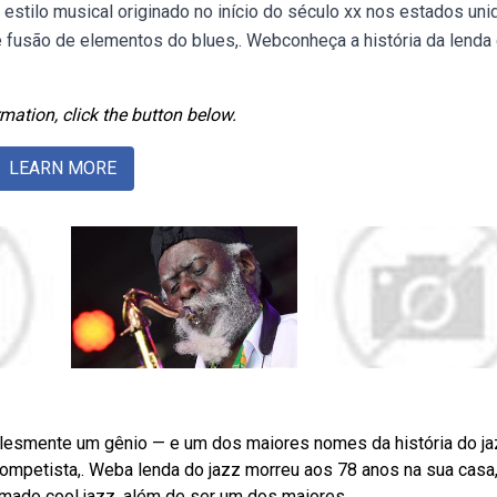
 estilo musical originado no início do século xx nos estados uni
e fusão de elementos do blues,. Webconheça a história da lenda
mation, click the button below.
LEARN MORE
plesmente um gênio — e um dos maiores nomes da história do ja
ompetista,. Weba lenda do jazz morreu aos 78 anos na sua casa,
mado cool jazz, além de ser um dos maiores.