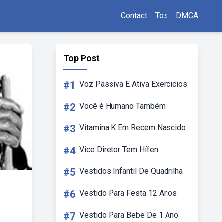
Contact
Tos
DMCA
Top Post
#1
Voz Passiva E Ativa Exercicios
#2
Você é Humano Também
#3
Vitamina K Em Recem Nascido
#4
Vice Diretor Tem Hífen
#5
Vestidos Infantil De Quadrilha
#6
Vestido Para Festa 12 Anos
#7
Vestido Para Bebe De 1 Ano