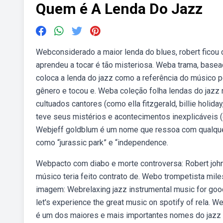
Quem é A Lenda Do Jazz
Webconsiderado a maior lenda do blues, robert ficou 
aprendeu a tocar é tão misteriosa. Weba trama, basead
coloca a lenda do jazz como a referência do músico p
gênero e tocou e. Weba coleção folha lendas do jazz
cultuados cantores (como ella fitzgerald, billie holid
teve seus mistérios e acontecimentos inexplicáveis 
Webjeff goldblum é um nome que ressoa com qualque
como “jurassic park” e “independence.
Webpacto com diabo e morte controversa: Robert johns
músico teria feito contrato de. Webo trompetista mi
imagem: Webrelaxing jazz instrumental music for go
let's experience the great music on spotify of rela. 
é um dos maiores e mais importantes nomes do jazz e 