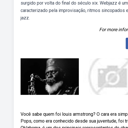
surgido por volta do final do século xix. Webjazz é um
caracterizado pela improvisação, ritmos sincopados 
jazz.
For more infor
Você sabe quem foi louis armstrong? O cara era sim
Pops, como era conhecido desde sua juventude, foi tr
Oklahoma, é um dos principais representantes do cha