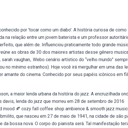
conhecido por 'tocar como um diabo'. A história curiosa de como 
a na relação entre um jovem baterista e um professor autoritári
erfeito, que além de. Influenciou praticamente todo grande músi
 reúne as obras de 30 dos maiores artistas desse gênero musica
ay, sarah vaughan,. Webo cenário artístico do “velho mundo” semp
(ou no mínimo estranhos). Hoje você irá mergulhar em uma das l
r amante do cinema. Conhecido por seus papéis icônicos em fi
on, a maior lenda urbana da história do jazz. A encruzilhada on
les davis, lenda do jazz que morreu em 28 de setembro de 2016
od mood 🍂 cozy fall coffee shop ambience & smooth jazz music
Webmilito, que nasceu em 27 de maio de 1941, na cidade de são p
da bossa nova. O corpo do pianista será. Tal manifestação teri