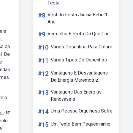
Festa
#8
Vestido Festa Junina Bebe 1
Ano
ele
#9
Vermelho E Preto Dá Que Cor
o,
co do
#10
Varios Desenhos Para Colorir
l. De
#11
Vários Tipos De Desenhos
re
endas.
#12
Vantagens E Desvantagens
lmes
Da Energia Maremotriz
#13
Vantagens Das Energias
de o
Renovaveis
#14
Uma Pessoa Orgulhosa Sofre
👉️🎼
aulo,
#15
Um Texto Bem Pequenininho
a