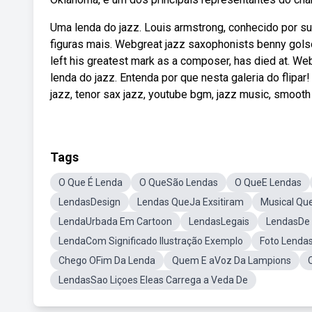
Uma lenda do jazz. Louis armstrong, conhecido por su
figuras mais. Webgreat jazz saxophonists benny golso
left his greatest mark as a composer, has died at. W
lenda do jazz. Entenda por que nesta galeria do flipa
jazz, tenor sax jazz, youtube bgm, jazz music, smooth 
Tags
O Que É Lenda
O QueSão Lendas
O QueE Lendas
LendasDesign
Lendas QueJa Exsitiram
Musical Qu
LendaUrbada Em Cartoon
LendasLegais
LendasDe 
LendaCom Significado Ilustração Exemplo
Foto Lenda
Chego OFim Da Lenda
Quem E aVoz Da Lampions
LendasSao Liçoes Eleas Carrega a Veda De