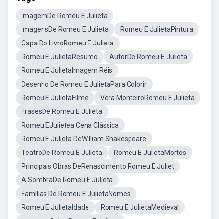
ImagemDe Romeu E Julieta
ImagensDe Romeu E Julieta
Romeu E JulietaPintura
Capa Do LivroRomeu E Julieta
Romeu E JulietaResumo
AutorDe Romeu E Julieta
Romeu E JulietaImagem Réis
Desenho De Romeu E JulietaPara Colorir
Romeu E JulietaFilme
Vera MonteiroRomeu E Julieta
FrasesDe Romeu E Julieta
Romeu EJulietea Cena Clássica
Romeu E Julieta DeWilliam Shakespeare
TeatroDe Romeu E Julieta
Romeu E JulietaMortos
Principais Obras DeRenascimento Romeu E Juliet
A SombraDe Romeu E Julieta
Famílias De Romeu E JulietaNomes
Romeu E JulietaIdade
Romeu E JulietaMedieval