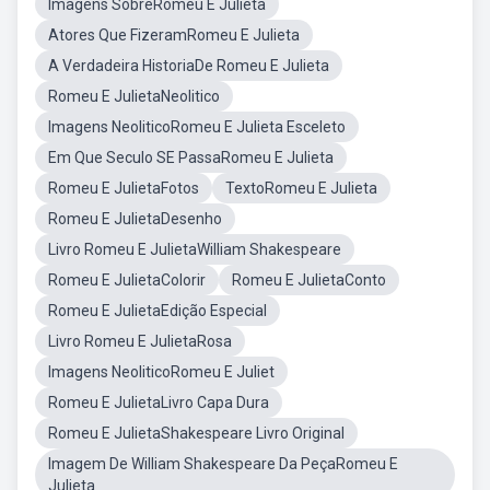
Imagens SobreRomeu E Julieta
Atores Que FizeramRomeu E Julieta
A Verdadeira HistoriaDe Romeu E Julieta
Romeu E JulietaNeolitico
Imagens NeoliticoRomeu E Julieta Esceleto
Em Que Seculo SE PassaRomeu E Julieta
Romeu E JulietaFotos
TextoRomeu E Julieta
Romeu E JulietaDesenho
Livro Romeu E JulietaWilliam Shakespeare
Romeu E JulietaColorir
Romeu E JulietaConto
Romeu E JulietaEdição Especial
Livro Romeu E JulietaRosa
Imagens NeoliticoRomeu E Juliet
Romeu E JulietaLivro Capa Dura
Romeu E JulietaShakespeare Livro Original
Imagem De William Shakespeare Da PeçaRomeu E
Julieta