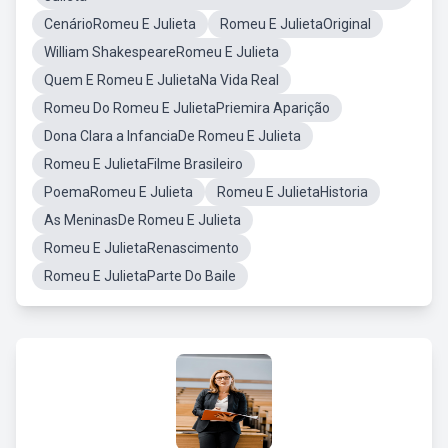
CenárioRomeu E Julieta
Romeu E JulietaOriginal
William ShakespeareRomeu E Julieta
Quem E Romeu E JulietaNa Vida Real
Romeu Do Romeu E JulietaPriemira Aparição
Dona Clara a InfanciaDe Romeu E Julieta
Romeu E JulietaFilme Brasileiro
PoemaRomeu E Julieta
Romeu E JulietaHistoria
As MeninasDe Romeu E Julieta
Romeu E JulietaRenascimento
Romeu E JulietaParte Do Baile