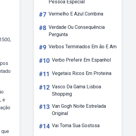
Pessoa Especial
#7
Vermelho E Azul Combina
#8
Verdade Ou Consequência
Pergunta
1500,
#9
Verbos Terminados Em ão E Am
#10
Verbo Preferir Em Espanhol
ipos
ntado
#11
Vegetais Ricos Em Proteina
#12
Vasco Da Gama Lisboa
ão
Shopping
, e
#13
Van Gogh Noite Estrelada
cação
Original
#14
Vai Toma Sua Gostosa
s que