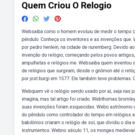
Quem Criou O Relogio
Websaiba como o homem evoluiu de medir o tempo com 
pêndulo. Conheça os inventores e as invenções que. 
por pedro henlein, na cidade de nuremberg. Devido ao
invenção do relógio, começando pelos povos antigos, 
ampulhetas e relógios me. Websaiba quem inventou o 
de relógios que surgiram, desde o gnômon até o relóg
por jost burgi em 1577. Ele também teve problemas. O
Webquem vê o relógio sendo usado por aí, seja nas p
imagina, mas tal artigo foi criado. Webthomas bromle
suas invenções foram esquecidas. Webo astrônomo e f
do pêndulo como controlador do tempo em relógios a 
babilônios criaram o relógio de sol, que dividiu o di
instrumentos. Webno século 11, os monges medievais 