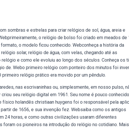
sombras e estrelas para criar relógios de sol, água, areia e
Webprimeiramente, o relógio de bolso foi criado em meados de 
 formato, o modelo ficou conhecido. Webconheça a história da
relógio solar, relógio de água, com velas, chegando até as
relógio e como ele evoluiu ao longo dos séculos. Conheça os t
io de. Webo primeiro relógio com ponteiro dos minutos foi inve
 primeiro relógio prático era movido por um pêndulo.
aredes, nas escrivaninhas ou, simplesmente, em nosso pulso, n
y criou seu relógio digital em 1961. Seu nome é pouco conhecido
ísico holandês christiaan huygens foi o responsável pela apli
partir de 1656, e sua invenção fez. Websaiba como os antigos
a em 24 horas, e como outras civilizações usaram diferentes
foram os pioneiros na introdução do relógio no cotidiano. Mai