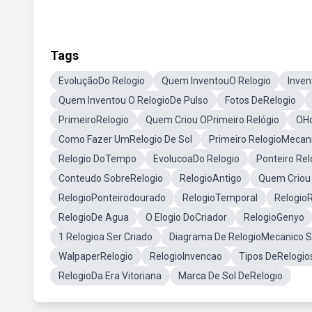
Tags
EvoluçãoDo Relogio
Quem InventouO Relogio
Inven
Quem Inventou O RelogioDe Pulso
Fotos DeRelogio
PrimeiroRelogio
Quem Criou OPrimeiro Relógio
OH
Como Fazer UmRelogio De Sol
Primeiro RelogioMecan
Relogio DoTempo
EvolucoaDo Relogio
Ponteiro Rel
Conteudo SobreRelogio
RelogioAntigo
Quem Criou 
RelogioPonteirodourado
RelogioTemporal
Relogio
RelogioDe Agua
O Elogio DoCriador
RelogioGenyo
1 Relogioa Ser Criado
Diagrama De RelogioMecanico S
WalpaperRelogio
RelogioInvencao
Tipos DeRelogio
RelogioDa Era Vitoriana
Marca De Sol DeRelogio