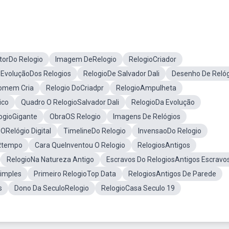
torDo Relogio
Imagem DeRelogio
RelogioCriador
EvoluçãoDos Relogios
RelogioDe Salvador Dali
Desenho De Relóg
omem Cria
Relogio DoCriadpr
RelogioAmpulheta
ico
Quadro O RelogioSalvador Dali
RelogioDa Evolução
ogioGigante
ObraOS Relogio
Imagens De Relógios
ORelógio Digital
TimelineDo Relogio
InvensaoDo Relogio
Rtempo
Cara QueInventou O Relogio
RelogiosAntigos
RelogioNa Natureza Antigo
Escravos Do RelogiosAntigos Escravo
imples
Primeiro RelogioTop Data
RelogiosAntigos De Parede
s
Dono Da SeculoRelogio
RelogioCasa Seculo 19