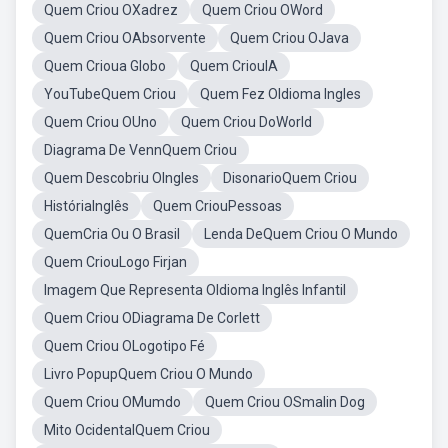
Quem Criou OXadrez
Quem Criou OWord
Quem Criou OAbsorvente
Quem Criou OJava
Quem Crioua Globo
Quem CriouIA
YouTubeQuem Criou
Quem Fez OIdioma Ingles
Quem Criou OUno
Quem Criou DoWorld
Diagrama De VennQuem Criou
Quem Descobriu OIngles
DisonarioQuem Criou
HistóriaInglês
Quem CriouPessoas
QuemCria Ou O Brasil
Lenda DeQuem Criou O Mundo
Quem CriouLogo Firjan
Imagem Que Representa OIdioma Inglês Infantil
Quem Criou ODiagrama De Corlett
Quem Criou OLogotipo Fé
Livro PopupQuem Criou O Mundo
Quem Criou OMumdo
Quem Criou OSmalin Dog
Mito OcidentalQuem Criou