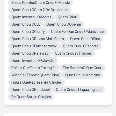
Slides ProntosQuem Criou O Mundo
Quem Criou OCem 2 De Brazlandia
Quem Inventou OXadres
Quem Criou
Quem Criou OCLL
Quem Criou OOpenai
Quem Criou OGlorify
Quem Foi Que Criou OMuitiverso
Quem Criou ORevisa Mais Enem
Quem Criou OSino
Quem Criou OFamoso www
Quem Criou OEsporte
Quem Criou OPalavrão
Quem Criouas Frasoes
Quem Inventou OPalavrão
Países QueFalam Em Inglês
Tim BernersO Que Criou
Wing Sail EsporteQuem Criou
Qum Crioua Medicina
Figura QueRepresenta O Ingles
Quem Criou OHandebol
Quem Crioua Língua Inglesa
De QuemSurgiu O Ingles