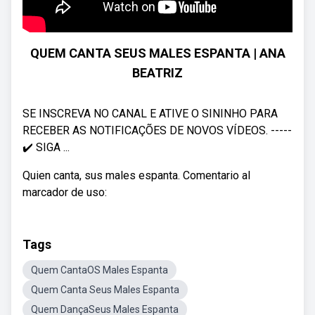
QUEM CANTA SEUS MALES ESPANTA | ANA
BEATRIZ
SE INSCREVA NO CANAL E ATIVE O SININHO PARA
RECEBER AS NOTIFICAÇÕES DE NOVOS VÍDEOS. -----
✔️ SIGA ...
Quien canta, sus males espanta. Comentario al
marcador de uso:
Tags
Quem CantaOS Males Espanta
Quem Canta Seus Males Espanta
Quem DançaSeus Males Espanta