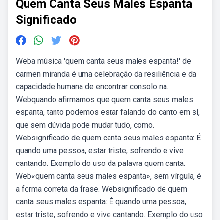
Quem Canta Seus Males Espanta
Significado
Weba música 'quem canta seus males espanta!' de
carmen miranda é uma celebração da resiliência e da
capacidade humana de encontrar consolo na.
Webquando afirmamos que quem canta seus males
espanta, tanto podemos estar falando do canto em si,
que sem dúvida pode mudar tudo, como.
Websignificado de quem canta seus males espanta: É
quando uma pessoa, estar triste, sofrendo e vive
cantando. Exemplo do uso da palavra quem canta.
Web«quem canta seus males espanta», sem vírgula, é
a forma correta da frase. Websignificado de quem
canta seus males espanta: É quando uma pessoa,
estar triste, sofrendo e vive cantando. Exemplo do uso