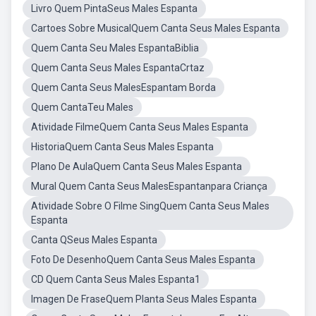
Livro Quem PintaSeus Males Espanta
Cartoes Sobre MusicalQuem Canta Seus Males Espanta
Quem Canta Seu Males EspantaBiblia
Quem Canta Seus Males EspantaCrtaz
Quem Canta Seus MalesEspantam Borda
Quem CantaTeu Males
Atividade FilmeQuem Canta Seus Males Espanta
HistoriaQuem Canta Seus Males Espanta
Plano De AulaQuem Canta Seus Males Espanta
Mural Quem Canta Seus MalesEspantanpara Criança
Atividade Sobre O Filme SingQuem Canta Seus Males
Espanta
Canta QSeus Males Espanta
Foto De DesenhoQuem Canta Seus Males Espanta
CD Quem Canta Seus Males Espanta1
Imagen De FraseQuem Planta Seus Males Espanta