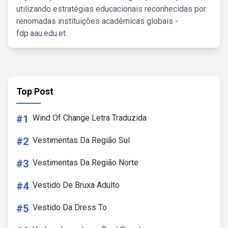
utilizando estratégias educacionais reconhecidas por
renomadas instituições acadêmicas globais -
fdp.aau.edu.et.
Top Post
#1
Wind Of Change Letra Traduzida
#2
Vestimentas Da Região Sul
#3
Vestimentas Da Região Norte
#4
Vestido De Bruxa Adulto
#5
Vestido Da Dress To