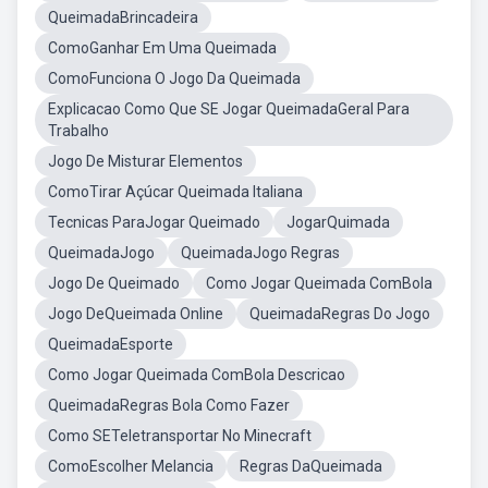
QueimadaBrincadeira
ComoGanhar Em Uma Queimada
ComoFunciona O Jogo Da Queimada
Explicacao Como Que SE Jogar QueimadaGeral Para
Trabalho
Jogo De Misturar Elementos
ComoTirar Açúcar Queimada Italiana
Tecnicas ParaJogar Queimado
JogarQuimada
QueimadaJogo
QueimadaJogo Regras
Jogo De Queimado
Como Jogar Queimada ComBola
Jogo DeQueimada Online
QueimadaRegras Do Jogo
QueimadaEsporte
Como Jogar Queimada ComBola Descricao
QueimadaRegras Bola Como Fazer
Como SETeletransportar No Minecraft
ComoEscolher Melancia
Regras DaQueimada