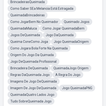
BrincadeirasQueimada
Como Saber SEa Melancia Está Estragada
QueimadaBrincadeiras
Como JogarBem No Queimador
Queimado Jogos
QueimadaMaluca
Como Jogar QueimadaBem
Jogos DeQueimada
Jogo DaQueimada
Queima ConeComo Joga
Jogo QueimadaOrigem
Como Jogara Bola Forte Na Queimada
Origem Do Jogo Da Quimada
Jogo DeQueimada Profissional
Brincadeira DeQueimada
QueimadaJogo Origem
Regras DaQueimada Jogo
A Regra Do Jogo
Imagens De Jogo DeQueimada
Imagem De Jogo DeQueimada
Jogo QueimadaPNG
QueimadaQuatro Lados Jogo
Tudo SobreQueimada Jogo