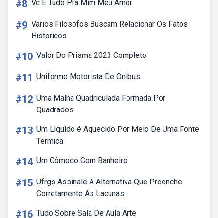
#8
Vc E Tudo Pra Mim Meu Amor
#9
Varios Filosofos Buscam Relacionar Os Fatos
Historicos
#10
Valor Do Prisma 2023 Completo
#11
Uniforme Motorista De Onibus
#12
Uma Malha Quadriculada Formada Por
Quadrados
#13
Um Liquido é Aquecido Por Meio De Uma Fonte
Termica
#14
Um Cômodo Com Banheiro
#15
Ufrgs Assinale A Alternativa Que Preenche
Corretamente As Lacunas
#16
Tudo Sobre Sala De Aula Arte