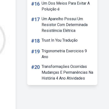
#16
Um Dos Meios Para Evitar A
Poluição é
#17
Um Aparelho Possui Um
Resistor Com Determinada
Resistência Elétrica
#18
Trust In You Tradução
#19
Trigonometria Exercicios 9
Ano
#20
Transformações Ocorridas
Mudanças E Permanências Na
História 4 Ano Atividades