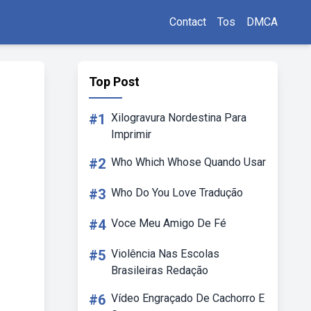
Contact
Tos
DMCA
Top Post
#1
Xilogravura Nordestina Para
Imprimir
#2
Who Which Whose Quando Usar
#3
Who Do You Love Tradução
#4
Voce Meu Amigo De Fé
#5
Violência Nas Escolas
Brasileiras Redação
#6
Vídeo Engraçado De Cachorro E