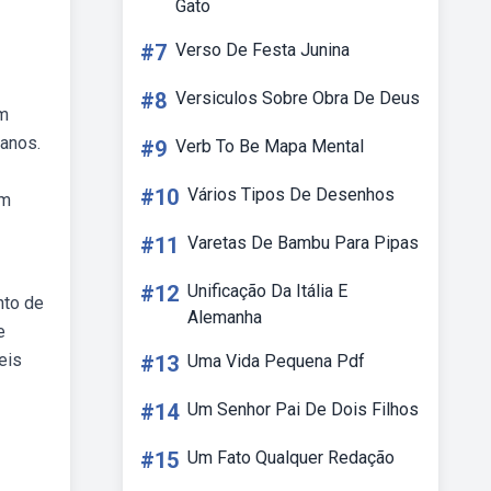
Gato
#7
Verso De Festa Junina
#8
Versiculos Sobre Obra De Deus
em
 anos.
#9
Verb To Be Mapa Mental
#10
Vários Tipos De Desenhos
om
#11
Varetas De Bambu Para Pipas
#12
Unificação Da Itália E
nto de
Alemanha
e
eis
#13
Uma Vida Pequena Pdf
#14
Um Senhor Pai De Dois Filhos
#15
Um Fato Qualquer Redação