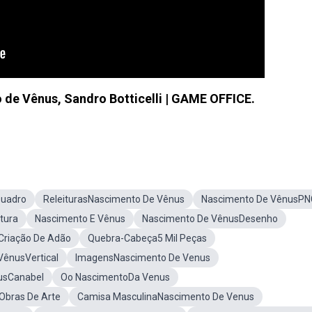
de Vênus, Sandro Botticelli | GAME OFFICE.
Quadro
ReleiturasNascimento De Vênus
Nascimento De VênusPN
tura
Nascimento E Vênus
Nascimento De VênusDesenho
riação De Adão
Quebra-Cabeça5 Mil Peças
VênusVertical
ImagensNascimento De Venus
usCanabel
Oo NascimentoDa Venus
bras De Arte
Camisa MasculinaNascimento De Venus