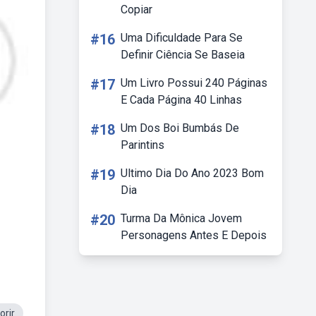
Copiar
#16
Uma Dificuldade Para Se
Definir Ciência Se Baseia
#17
Um Livro Possui 240 Páginas
E Cada Página 40 Linhas
#18
Um Dos Boi Bumbás De
Parintins
#19
Ultimo Dia Do Ano 2023 Bom
Dia
#20
Turma Da Mônica Jovem
Personagens Antes E Depois
orir