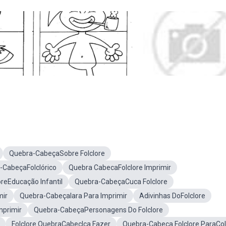
Quebra-CabeçaSobre Folclore
-CabeçaFolclórico
Quebra CabecaFolclore Imprimir
reEducação Infantil
Quebra-CabeçaCuca Folclore
mir
Quebra-CabeçaIara Para Imprimir
Adivinhas DoFolclore
mprimir
Quebra-CabeçaPersonagens Do Folclore
Folclore QuebraCabeclça Fazer
Quebra-Cabeça Folclore ParaCol