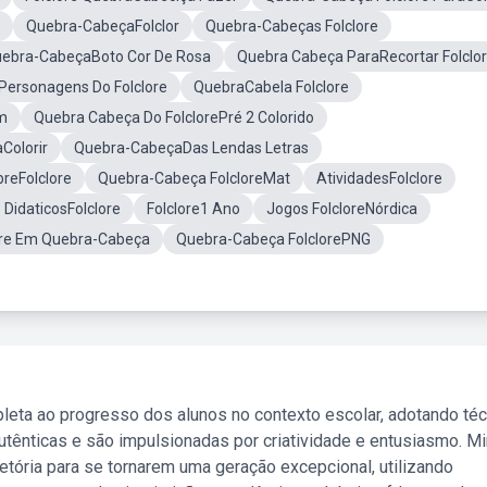
Quebra-CabeçaFolclor
Quebra-Cabeças Folclore
ebra-CabeçaBoto Cor De Rosa
Quebra Cabeça ParaRecortar Folclo
ersonagens Do Folclore
QuebraCabela Folclore
m
Quebra Cabeça Do FolclorePré 2 Colorido
aColorir
Quebra-CabeçaDas Lendas Letras
breFolclore
Quebra-Cabeça FolcloreMat
AtividadesFolclore
 DidaticosFolclore
Folclore1 Ano
Jogos FolcloreNórdica
ore Em Quebra-Cabeça
Quebra-Cabeça FolclorePNG
leta ao progresso dos alunos no contexto escolar, adotando té
tênticas e são impulsionadas por criatividade e entusiasmo. M
etória para se tornarem uma geração excepcional, utilizando