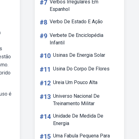
#7
Verbos Irregulares Em
Espanhol
#8
Verbo De Estado E Ação
a
#9
Verbete De Enciclopédia
Infantil
As
#10
Usinas De Energia Solar
estão
smo.
#11
Usina Do Corpo De Flores
orido
#12
Ureia Um Pouco Alta
 uso é
#13
Universo Nacional De
Treinamento Militar
#14
Unidade De Medida De
Energia
#15
Uma Fabula Pequena Para