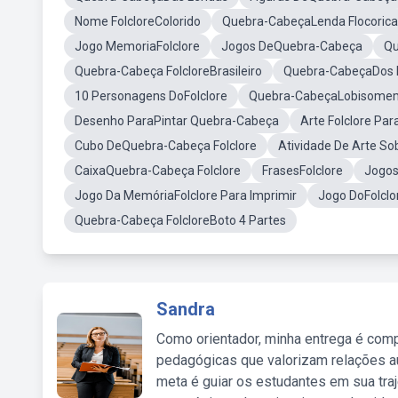
Nome FolcloreColorido
Quebra-CabeçaLenda Flocorica
Jogo MemoriaFolclore
Jogos DeQuebra-Cabeça
Qu
Quebra-Cabeça FolcloreBrasileiro
Quebra-CabeçaDos P
10 Personagens DoFolclore
Quebra-CabeçaLobisome
Desenho ParaPintar Quebra-Cabeça
Arte Folclore Par
Cubo DeQuebra-Cabeça Folclore
Atividade De Arte So
CaixaQuebra-Cabeça Folclore
FrasesFolclore
Jogos
Jogo Da MemóriaFolclore Para Imprimir
Jogo DoFolcl
Quebra-Cabeça FolcloreBoto 4 Partes
Sandra
Como orientador, minha entrega é comp
pedagógicas que valorizam relações au
meta é guiar os estudantes em sua traj