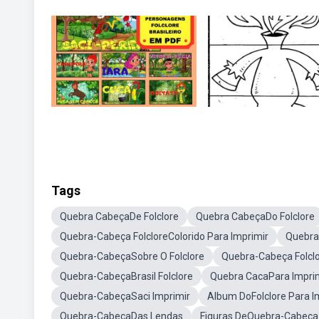
Tags
Quebra CabeçaDe Folclore
Quebra CabeçaDo Folclore
Quebra-Cabeça FolcloreColorido Para Imprimir
Quebra
Quebra-CabeçaSobre O Folclore
Quebra-Cabeça Folclo
Quebra-CabeçaBrasil Folclore
Quebra CacaPara Impri
Quebra-CabeçaSaci Imprimir
Album DoFolclore Para I
Quebra-CabeçaDas Lendas
Figuras DeQuebra-Cabeça