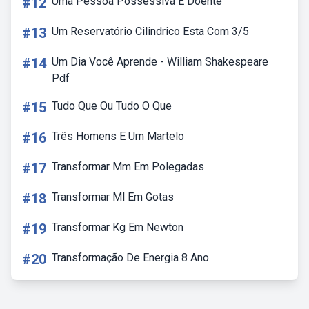
#12
Uma Pessoa Possessiva E Doente
#13
Um Reservatório Cilindrico Esta Com 3/5
#14
Um Dia Você Aprende - William Shakespeare
Pdf
#15
Tudo Que Ou Tudo O Que
#16
Três Homens E Um Martelo
#17
Transformar Mm Em Polegadas
#18
Transformar Ml Em Gotas
#19
Transformar Kg Em Newton
#20
Transformação De Energia 8 Ano