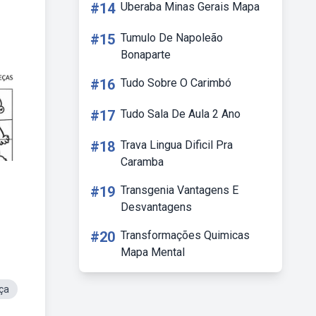
#14
Uberaba Minas Gerais Mapa
#15
Tumulo De Napoleão
Bonaparte
#16
Tudo Sobre O Carimbó
#17
Tudo Sala De Aula 2 Ano
#18
Trava Lingua Dificil Pra
Caramba
#19
Transgenia Vantagens E
Desvantagens
#20
Transformações Quimicas
Mapa Mental
ça