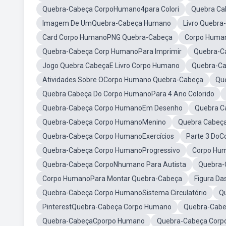
Quebra-Cabeça CorpoHumano4para Colori
Quebra Ca
Imagem De UmQuebra-Cabeça Humano
Livro Quebr
Card Corpo HumanoPNG Quebra-Cabeça
Corpo Huma
Quebra-Cabeça Corp HumanoPara Imprimir
Quebra-C
Jogo Quebra CabeçaE Livro Corpo Humano
Quebra-C
Atividades Sobre OCorpo Humano Quebra-Cabeça
Qu
Quebra Cabeça Do Corpo HumanoPara 4 Ano Colorido
Quebra-Cabeça Corpo HumanoEm Desenho
Quebra C
Quebra-Cabeça Corpo HumanoMenino
Quebra Cabeç
Quebra-Cabeça Corpo HumanoExercícios
Parte 3 Do
Quebra-Cabeça Corpo HumanoProgressivo
Corpo Hu
Quebra-Cabeça CorpoNhumano Para Autista
Quebra-
Corpo HumanoPara Montar Quebra-Cabeça
Figura D
Quebra-Cabeça Corpo HumanoSistema Circulatório
Q
PinterestQuebra-Cabeça Corpo Humano
Quebra-Cabe
Quebra-CabeçaCporpo Humano
Quebra-Cabeça Cor