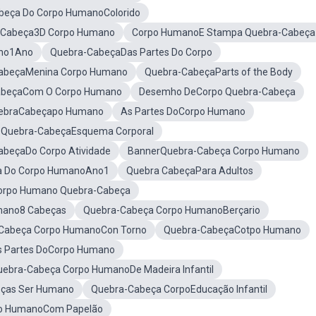
beça Do Corpo HumanoColorido
a-Cabeça3D Corpo Humano
Corpo HumanoE Stampa Quebra-Cabeça
no1Ano
Quebra-CabeçaDas Partes Do Corpo
abeçaMenina Corpo Humano
Quebra-CabeçaParts of the Body
abeçaCom O Corpo Humano
Desemho DeCorpo Quebra-Cabeça
ebraCabeçapo Humano
As Partes DoCorpo Humano
Quebra-CabeçaEsquema Corporal
abeçaDo Corpo Atividade
BannerQuebra-Cabeça Corpo Humano
a Do Corpo HumanoAno1
Quebra CabeçaPara Adultos
Corpo Humano Quebra-Cabeça
mano8 Cabeças
Quebra-Cabeça Corpo HumanoBerçario
Cabeça Corpo HumanoCon Torno
Quebra-CabeçaCotpo Humano
as Partes DoCorpo Humano
uebra-Cabeça Corpo HumanoDe Madeira Infantil
ças Ser Humano
Quebra-Cabeça CorpoEducação Infantil
po HumanoCom Papelão