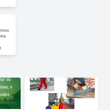
cnicas
inha
.