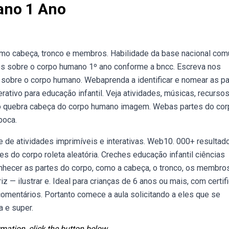
ano 1 Ano
omo cabeça, tronco e membros. Habilidade da base nacional co
ades sobre o corpo humano 1º ano conforme a bncc. Escreva nos
 sobre o corpo humano. Webaprenda a identificar e nomear as pa
rativo para educação infantil. Veja atividades, músicas, recurso
no quebra cabeça do corpo humano imagem. Webas partes do cor
boca.
e de atividades imprimíveis e interativas. Web10. 000+ resultad
s do corpo roleta aleatória. Creches educação infantil ciências
onhecer as partes do corpo, como a cabeça, o tronco, os membro
iz — ilustrar e. Ideal para crianças de 6 anos ou mais, com certif
comentários. Portanto comece a aula solicitando a eles que se
 e super.
mation, click the button below.