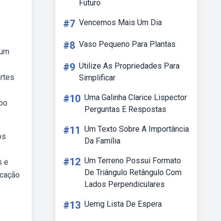
Futuro
#7
Vencemos Mais Um Dia
#8
Vaso Pequeno Para Plantas
mum
#9
Utilize As Propriedades Para
rtes
Simplificar
s
#10
Uma Galinha Clarice Lispector
po
Perguntas E Respostas
#11
Um Texto Sobre A Importância
os
Da Família
#12
Um Terreno Possui Formato
s e
De Triângulo Retângulo Com
icação
Lados Perpendiculares
#13
Uemg Lista De Espera