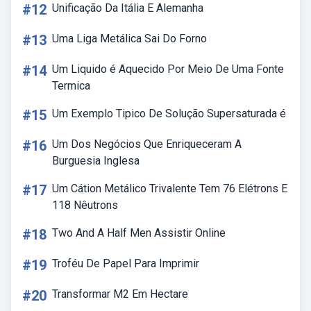
#12
Unificação Da Itália E Alemanha
#13
Uma Liga Metálica Sai Do Forno
#14
Um Liquido é Aquecido Por Meio De Uma Fonte
Termica
#15
Um Exemplo Tipico De Solução Supersaturada é
#16
Um Dos Negócios Que Enriqueceram A
Burguesia Inglesa
#17
Um Cátion Metálico Trivalente Tem 76 Elétrons E
118 Nêutrons
#18
Two And A Half Men Assistir Online
#19
Troféu De Papel Para Imprimir
#20
Transformar M2 Em Hectare