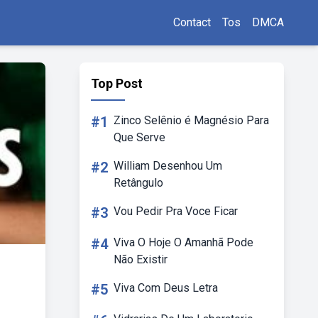
Contact
Tos
DMCA
Top Post
#1
Zinco Selênio é Magnésio Para
Que Serve
#2
William Desenhou Um
Retângulo
#3
Vou Pedir Pra Voce Ficar
#4
Viva O Hoje O Amanhã Pode
Não Existir
#5
Viva Com Deus Letra