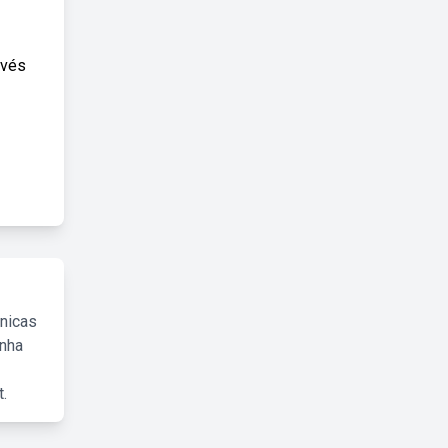
avés
cnicas
inha
.