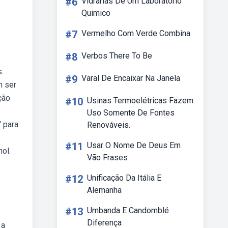
#6
Vidrarias De Um Laboratorio
Quimico
#7
Vermelho Com Verde Combina
#8
Verbos There To Be
.
#9
Varal De Encaixar Na Janela
m ser
ção
#10
Usinas Termoelétricas Fazem
Uso Somente De Fontes
 para
Renováveis.
#11
Usar O Nome De Deus Em
nol.
Vão Frases
#12
Unificação Da Itália E
Alemanha
#13
Umbanda E Candomblé
Diferença
 a