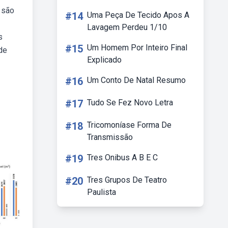
 são
#14
Uma Peça De Tecido Apos A
Lavagem Perdeu 1/10
s
#15
Um Homem Por Inteiro Final
de
Explicado
#16
Um Conto De Natal Resumo
#17
Tudo Se Fez Novo Letra
#18
Tricomoníase Forma De
Transmissão
#19
Tres Onibus A B E C
#20
Tres Grupos De Teatro
Paulista