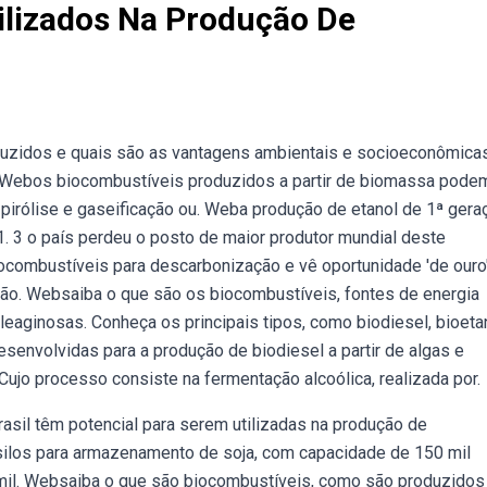
ilizados Na Produção De
uzidos e quais são as vantagens ambientais e socioeconômicas
l,. Webos biocombustíveis produzidos a partir de biomassa pode
rólise e gaseificação ou. Weba produção de etanol de 1ª gera
1. 3 o país perdeu o posto de maior produtor mundial deste
combustíveis para descarbonização e vê oportunidade 'de ouro'
ão. Websaiba o que são os biocombustíveis, fontes de energia
oleaginosas. Conheça os principais tipos, como biodiesel, bioeta
envolvidas para a produção de biodiesel a partir de algas e
ujo processo consiste na fermentação alcoólica, realizada por.
sil têm potencial para serem utilizadas na produção de
ilos para armazenamento de soja, com capacidade de 150 mil
 mil. Websaiba o que são biocombustíveis, como são produzidos