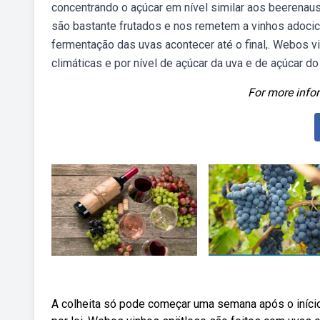
concentrando o açúcar em nível similar aos beerenau
são bastante frutados e nos remetem a vinhos adocic
fermentação das uvas acontecer até o final,. Webos v
climáticas e por nível de açúcar da uva e de açúcar d
For more infor
A colheita só pode começar uma semana após o início 