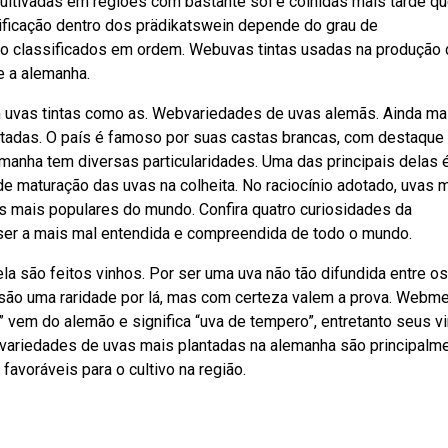
ultivadas em regiões com bastante sol e colhidas mais tarde q
sificação dentro dos prädikatswein depende do grau de
o classificados em ordem. Webuvas tintas usadas na produção
e a alemanha.
 uvas tintas como as. Webvariedades de uvas alemãs. Ainda mai
rtadas. O país é famoso por suas castas brancas, com destaque
lemanha tem diversas particularidades. Uma das principais delas 
 maturação das uvas na colheita. No raciocínio adotado, uvas m
mais populares do mundo. Confira quatro curiosidades da
ser a mais mal entendida e compreendida de todo o mundo.
la são feitos vinhos. Por ser uma uva não tão difundida entre os
são uma raridade por lá, mas com certeza valem a prova. Web
” vem do alemão e significa “uva de tempero”, entretanto seus v
variedades de uvas mais plantadas na alemanha são principalm
favoráveis para o cultivo na região.