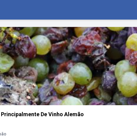
 Principalmente De Vinho Alemão
mão