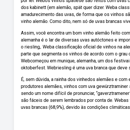
por lei. Webos vinhos spätlese são feitos com uvas c
dos kabinett (em alemão, spät quer dizer. Weba clas
amadurecimento das uvas, de forma que os vinhos sã
vinho alemão. Como dito, nem só de uvas brancas viv
Assim, você encontra um bom vinho alemão feito com
alemanha é o lar de diversas uvas autóctones e impo
o riesling,. Weba classificação oficial de vinhos na a
parte que segmenta os vinhos de acordo com o grau de
Webcomeçou em munique, alemanha, um dos festivais 
oktoberfest. Webriesling é uma uva branca que deve 
É, sem dúvida, a rainha dos vinhedos alemães e com e
produtores alemães, vinhos com uva gewürztraminer 
sendo um nome difícil de pronunciar, “gaverztramener
são fáceis de serem lembrados por conta de. Webas 
uvas brancas (68,9%), devido às condições climáticas 