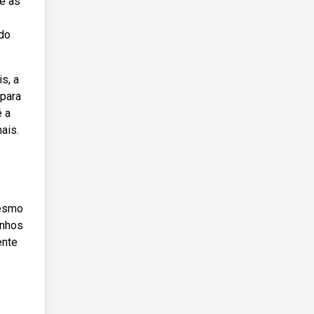
ue as
 do
s, a
 para
é a
ais.
mesmo
inhos
ente