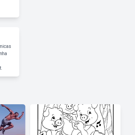
cnicas
inha
.