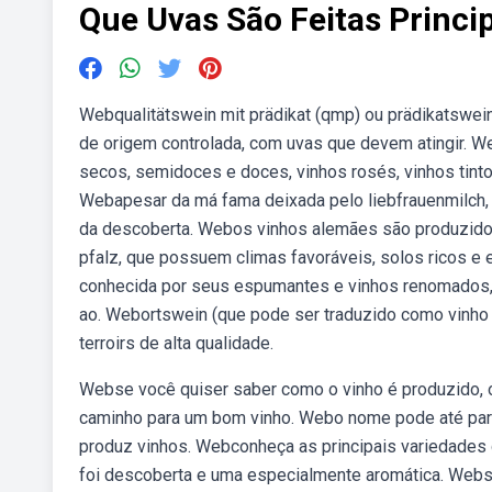
Que Uvas São Feitas Princ
Webqualitätswein mit prädikat (qmp) ou prädikatswei
de origem controlada, com uvas que devem atingir. We
secos, semidoces e doces, vinhos rosés, vinhos tinto
Webapesar da má fama deixada pelo liebfrauenmilch, 
da descoberta. Webos vinhos alemães são produzidos
pfalz, que possuem climas favoráveis, solos ricos e 
conhecida por seus espumantes e vinhos renomados, 
ao. Webortswein (que pode ser traduzido como vinho 
terroirs de alta qualidade.
Webse você quiser saber como o vinho é produzido, o 
caminho para um bom vinho. Webo nome pode até pare
produz vinhos. Webconheça as principais variedades d
foi descoberta e uma especialmente aromática. Webs