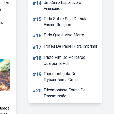
#14
Um Carro Esportivo é
 eles
Financiado
a
#15
Tudo Sobre Sala De Aula
s.
Ensino Religioso
#16
Tudo Que é Vivo Morre
#17
Troféu De Papel Para Imprimir
#18
Triste Fim De Policarpo
Quaresma Pdf
#19
Tripomastigota De
Trypanosoma Cruzi
#20
Tricomoníase Forma De
Transmissão
pulada