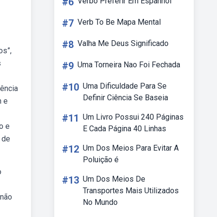
#6
Verbo Preferir Em Espanhol
#7
Verb To Be Mapa Mental
#8
Valha Me Deus Significado
os”,
s
#9
Uma Torneira Nao Foi Fechada
#10
Uma Dificuldade Para Se
iência
Definir Ciência Se Baseia
n e
#11
Um Livro Possui 240 Páginas
o e
E Cada Página 40 Linhas
 de
#12
Um Dos Meios Para Evitar A
Poluição é
o
#13
Um Dos Meios De
Transportes Mais Utilizados
 não
No Mundo