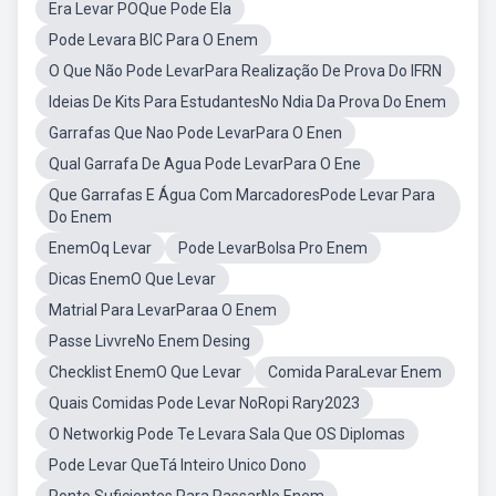
Era Levar POQue Pode Ela
Pode Levara BIC Para O Enem
O Que Não Pode LevarPara Realização De Prova Do IFRN
Ideias De Kits Para EstudantesNo Ndia Da Prova Do Enem
Garrafas Que Nao Pode LevarPara O Enen
Qual Garrafa De Agua Pode LevarPara O Ene
Que Garrafas E Água Com MarcadoresPode Levar Para
Do Enem
EnemOq Levar
Pode LevarBolsa Pro Enem
Dicas EnemO Que Levar
Matrial Para LevarParaa O Enem
Passe LivvreNo Enem Desing
Checklist EnemO Que Levar
Comida ParaLevar Enem
Quais Comidas Pode Levar NoRopi Rary2023
O Networkig Pode Te Levara Sala Que OS Diplomas
Pode Levar QueTá Inteiro Unico Dono