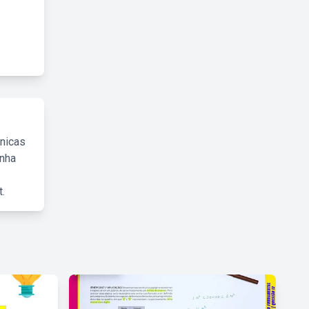
cnicas
inha
.