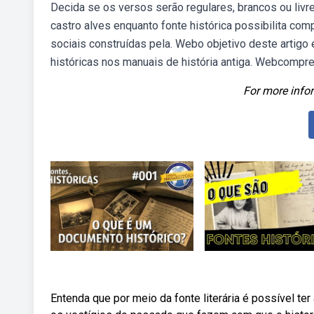
Decida se os versos serão regulares, brancos ou livr
castro alves enquanto fonte histórica possibilita co
sociais construídas pela. Webo objetivo deste arti
históricas nos manuais de história antiga. Webcompre
For more infor
Entenda que por meio da fonte literária é possível t