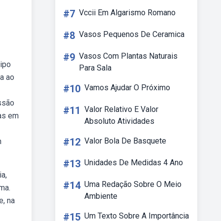
#7
Vccii Em Algarismo Romano
#8
Vasos Pequenos De Ceramica
#9
Vasos Com Plantas Naturais
tipo
Para Sala
sa ao
#10
Vamos Ajudar O Próximo
essão
#11
Valor Relativo E Valor
das em
Absoluto Atividades
#12
Valor Bola De Basquete
h
#13
Unidades De Medidas 4 Ano
ia,
#14
Uma Redação Sobre O Meio
ma.
Ambiente
e, na
#15
Um Texto Sobre A Importância