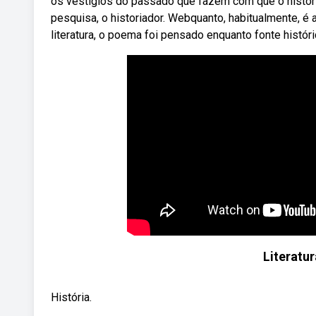
os vestígios do passado que fazem com que o histori
pesquisa, o historiador. Webquanto, habitualmente, é
literatura, o poema foi pensado enquanto fonte históri
Literatu
História.