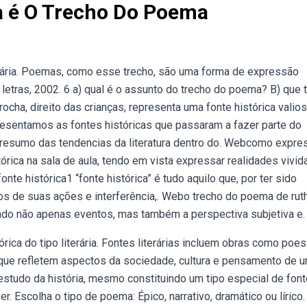
ca é O Trecho Do Poema
erária. Poemas, como esse trecho, são uma forma de expressão
 letras, 2002. 6 a) qual é o assunto do trecho do poema? B) que 
ocha, direito das crianças, representa uma fonte histórica valio
resentamos as fontes históricas que passaram a fazer parte do
m resumo das tendencias da literatura dentro do. Webcomo expr
tórica na sala de aula, tendo em vista expressar realidades vivi
e histórica1 “fonte histórica” é tudo aquilo que, por ter sido
os de suas ações e interferência,. Webo trecho do poema de rut
rando não apenas eventos, mas também a perspectiva subjetiva e.
ica do tipo literária. Fontes literárias incluem obras como poes
a que refletem aspectos da sociedade, cultura e pensamento de u
studo da história, mesmo constituindo um tipo especial de font
er. Escolha o tipo de poema: Épico, narrativo, dramático ou lírico.