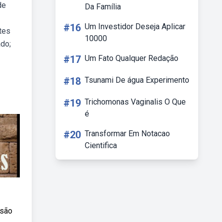
de
Da Família
#16
Um Investidor Deseja Aplicar
tes
10000
ado;
#17
Um Fato Qualquer Redação
#18
Tsunami De água Experimento
#19
Trichomonas Vaginalis O Que
é
#20
Transformar Em Notacao
Cientifica
 são