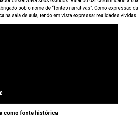
ador desenvolva seus estudos. Visando dar credibilidade à sua
 abrigado sob o nome de “fontes narrativas”. Como expressão da
ca na sala de aula, tendo em vista expressar realidades vividas.
ra como fonte histórica