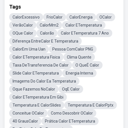
Tags
CalorExcessivo
FrioCalor
CalorEnergia
OCalor
VerãoCalor
CalorMm2
Calor ETemperatura
OQue Calor
Calorão
Calor ETemperatura 7 Ano
Diferença EntreCalor E Temperatura
CalorEm Uma Uan
Pessoa ComCalor PNG
Calor ETemperatura Fisica
Clima Quente
Taxa DeTransferencia De Calor
O QueÉ Calor
Slide Calor ETemperatura
Energia Interna
Imagems Do Calor Ea Temperatura
Oque Fazemos NoCalor
OqE Calor
Calor ETemperatura Em Gibi
Temperatura E CalorSlides
Temperatura E CalorPptx
Conceitue OCalor
Como Descobrir OCalor
40 GrausCalor
Prática Calor ETemperatura