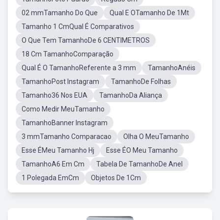
02 mmTamanho Do Que
Qual E OTamanho De 1Mt
Tamanho 1 CmQual É Comparativos
O Que Tem TamanhoDe 6 CENTIMETROS
18 Cm TamanhoComparação
Qual É O TamanhoReferente a 3 mm
TamanhoAnéis
TamanhoPost Instagram
TamanhoDe Folhas
Tamanho36 Nos EUA
TamanhoDa Aliança
Como Medir MeuTamanho
TamanhoBanner Instagram
3 mmTamanho Comparacao
Olha O MeuTamanho
Esse ÉMeu Tamanho Hj
Esse ÉO Meu Tamanho
TamanhoA6 Em Cm
Tabela De TamanhoDe Anel
1 Polegada EmCm
Objetos De 1Cm