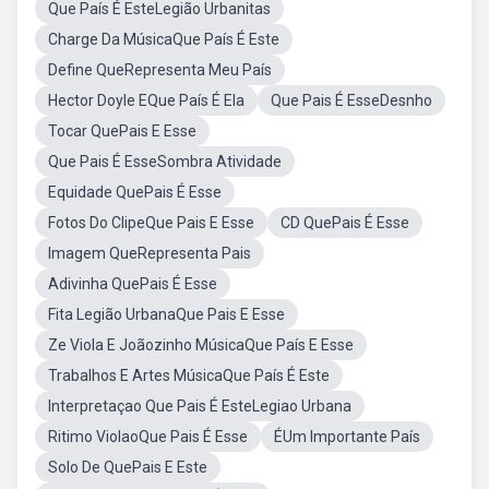
Que País É EsteLegião Urbanitas
Charge Da MúsicaQue País É Este
Define QueRepresenta Meu País
Hector Doyle EQue País É Ela
Que Pais É EsseDesnho
Tocar QuePais E Esse
Que Pais É EsseSombra Atividade
Equidade QuePais É Esse
Fotos Do ClipeQue Pais E Esse
CD QuePais É Esse
Imagem QueRepresenta Pais
Adivinha QuePais É Esse
Fita Legião UrbanaQue Pais E Esse
Ze Viola E Joãozinho MúsicaQue País E Esse
Trabalhos E Artes MúsicaQue País É Este
Interpretaçao Que Pais É EsteLegiao Urbana
Ritimo ViolaoQue Pais É Esse
ÉUm Importante País
Solo De QuePais E Este