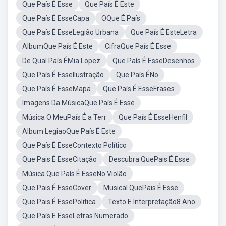
Que País É Esse
Que País É Este
Que País É EsseCapa
OQue É País
Que País É EsseLegião Urbana
Que País É EsteLetra
AlbumQue País É Este
CifraQue País É Esse
De Qual País ÉMia Lopez
Que País É EsseDesenhos
Que País É EsseIlustração
Que País ÉNo
Que País É EsseMapa
Que País É EsseFrases
Imagens Da MúsicaQue País É Esse
Música O MeuPaís É a Terr
Que País É EsseHenfil
Album LegiaoQue País É Este
Que País É EsseContexto Político
Que Pais É EsseCitação
Descubra QuePais É Esse
Música Que País É EsseNo Violão
Que Pais É EsseCover
Musical QuePais É Esse
Que Pais É EssePolitica
Texto E Interpretação8 Ano
Que País E EsseLetras Numerado