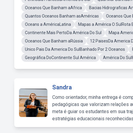
Oceanos Que Banham aAfrica
Bacias Hidrograficas A
Quantos Oceanos Banham asAméricas
Oceanos Que 
Oceans a AméricaLatina
Mapas a América O SulRota 
Continente Mais PertoDa América Do Sul
Mapa Americ
Oceanos Que Banham aRússia
12 PaisesDa America D
Unico Pais Da America Do SulBanhado Por 2 Oceanos
Geográfica DoContinente Sul América
América Do Sul
Sandra
Como orientador, minha entrega é comp
pedagógicas que valorizam relações au
meta é guiar os estudantes em sua traj
estratégias educacionais reconhecidas