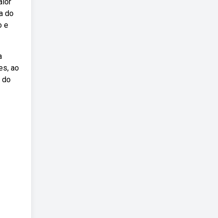
aior
a do
o e
a
es, ao
a do