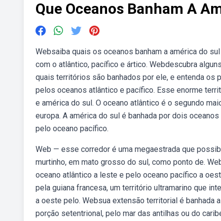
Que Oceanos Banham A Amé
Websaiba quais os oceanos banham a américa do sul
com o atlântico, pacífico e ártico. Webdescubra algun
quais territórios são banhados por ele, e entenda o
pelos oceanos atlântico e pacífico. Esse enorme terri
e américa do sul. O oceano atlântico é o segundo maior
europa. A américa do sul é banhada por dois oceanos d
pelo oceano pacífico.
Web — esse corredor é uma megaestrada que possibilita
murtinho, em mato grosso do sul, como ponto de. We
oceano atlântico a leste e pelo oceano pacífico a oe
pela guiana francesa, um território ultramarino que int
a oeste pelo. Websua extensão territorial é banhada a
porção setentrional, pelo mar das antilhas ou do caribe