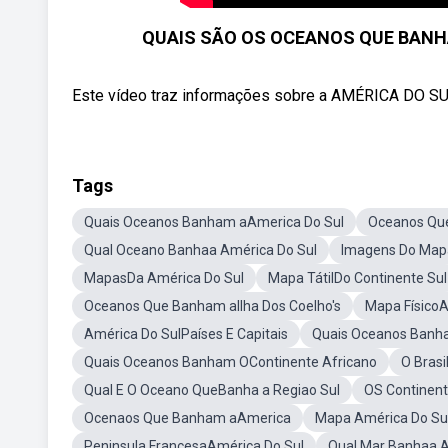
QUAIS SÃO OS OCEANOS QUE BANHA
Este vídeo traz informações sobre a AMÉRICA DO SUL
Tags
Quais Oceanos Banham aAmerica Do Sul
Oceanos Qu
Qual Oceano Banhaa América Do Sul
Imagens Do Map
MapasDa América Do Sul
Mapa TátilDo Continente Sul
Oceanos Que Banham aIlha Dos Coelho's
Mapa FísicoA
América Do SulPaíses E Capitais
Quais Oceanos Banh
Quais Oceanos Banham OContinente Africano
O Brasi
Qual E O Oceano QueBanha a Regiao Sul
OS Continent
Ocenaos Que Banham aAmerica
Mapa América Do Sul
Peninsula FrancesaAmérica Do Sul
Qual Mar Banhaa A