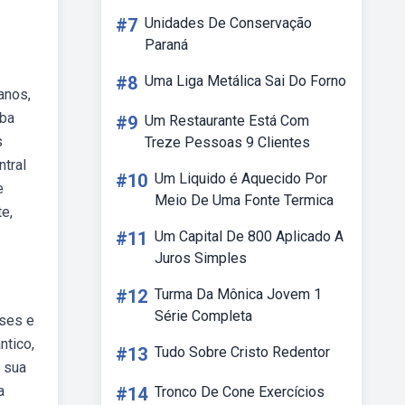
#7
Unidades De Conservação
Paraná
#8
Uma Liga Metálica Sai Do Forno
anos,
iba
#9
Um Restaurante Está Com
s
Treze Pessoas 9 Clientes
ntral
#10
Um Liquido é Aquecido Por
e
Meio De Uma Fonte Termica
e,
#11
Um Capital De 800 Aplicado A
Juros Simples
#12
Turma Da Mônica Jovem 1
Série Completa
íses e
ntico,
#13
Tudo Sobre Cristo Redentor
m sua
a
#14
Tronco De Cone Exercícios