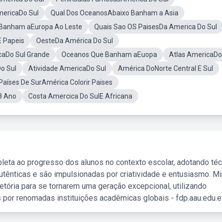
mericaDo Sul
Qual Dos OceanosAbaixo Banham a Asia
Banham aEuropa Ao Leste
Quais Sao OS PaisesDa America Do Sul
E Papeis
OesteDa América Do Sul
aDo Sul Grande
Oceanos Que Banham aEuopa
Atlas AmericaDo
o Sul
Atividade AmericaDo Sul
América DoNorte Central E Sul
Países De SurAmérica Colorir Paises
8 Ano
Costa Amercica Do SulE Africana
leta ao progresso dos alunos no contexto escolar, adotando té
tênticas e são impulsionadas por criatividade e entusiasmo. M
etória para se tornarem uma geração excepcional, utilizando
 por renomadas instituições acadêmicas globais - fdp.aau.edu.et