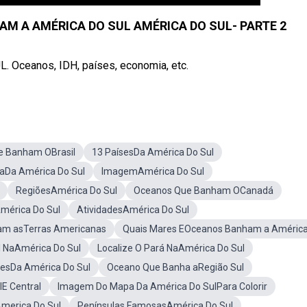
M A AMÉRICA DO SUL AMÉRICA DO SUL- PARTE 2
. Oceanos, IDH, países, economia, etc.
e Banham OBrasil
13 PaísesDa América Do Sul
aDa América Do Sul
ImagemAmérica Do Sul
RegiõesAmérica Do Sul
Oceanos Que Banham OCanadá
mérica Do Sul
AtividadesAmérica Do Sul
am asTerras Americanas
Quais Mares EOceanos Banham a Améric
l NaAmérica Do Sul
Localize O Pará NaAmérica Do Sul
esDa América Do Sul
Oceano Que Banha aRegião Sul
E Central
Imagem Do Mapa Da América Do SulPara Colorir
merica Do Sul
Penínsulas FamosasAmérica Do Sul