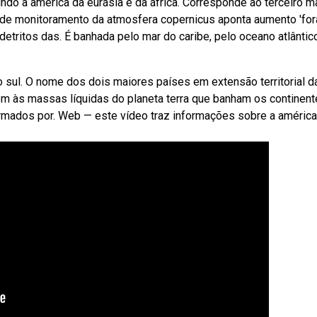
ndo a américa da eurásia e da áfrica. Corresponde ao terceiro m
 de monitoramento da atmosfera copernicus aponta aumento 'for
tritos das. É banhada pelo mar do caribe, pelo oceano atlântic
ul. O nome dos dois maiores países em extensão territorial d
 às massas líquidas do planeta terra que banham os continent
formados por. Web — este vídeo traz informações sobre a améric