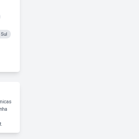
 Sul
cnicas
inha
.