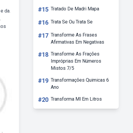
#15
Tratado De Madri Mapa
e da.
.
#16
Trata Se Ou Trata Se
sos
#17
Transforme As Frases
Afirmativas Em Negativas
#18
Transforme As Frações
Impróprias Em Números
Mistos 7/5
#19
Transformações Quimicas 6
Ano
#20
Transforma Ml Em Litros