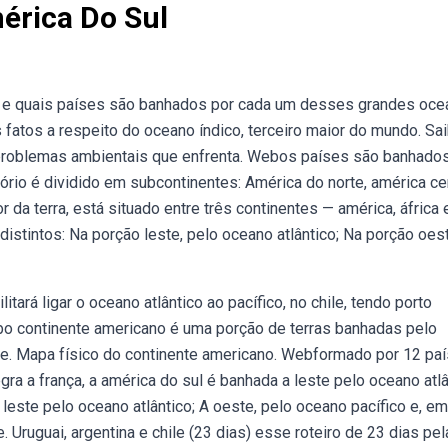
rica Do Sul
 e quais países são banhados por cada um desses grandes oce
s fatos a respeito do oceano índico, terceiro maior do mundo. Sa
s problemas ambientais que enfrenta. Webos países são banhado
tório é dividido em subcontinentes: América do norte, américa ce
 da terra, está situado entre três continentes — américa, áfrica 
istintos: Na porção leste, pelo oceano atlântico; Na porção oest
rá ligar o oceano atlântico ao pacífico, no chile, tendo porto
bo continente americano é uma porção de terras banhadas pelo
ste. Mapa físico do continente americano. Webformado por 12 pa
egra a frança, a américa do sul é banhada a leste pelo oceano atlâ
 leste pelo oceano atlântico; A oeste, pelo oceano pacífico e, e
. Uruguai, argentina e chile (23 dias) esse roteiro de 23 dias pel