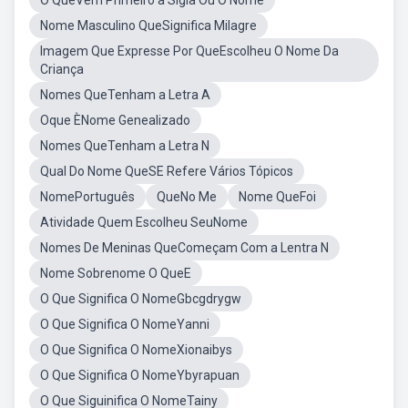
O QueVem Primeiro a Sigla Ou O Nome
Nome Masculino QueSignifica Milagre
Imagem Que Expresse Por QueEscolheu O Nome Da
Criança
Nomes QueTenham a Letra A
Oque ÈNome Genealizado
Nomes QueTenham a Letra N
Qual Do Nome QueSE Refere Vários Tópicos
NomePortuguês
QueNo Me
Nome QueFoi
Atividade Quem Escolheu SeuNome
Nomes De Meninas QueComeçam Com a Lentra N
Nome Sobrenome O QueE
O Que Significa O NomeGbcgdrygw
O Que Significa O NomeYanni
O Que Significa O NomeXionaibys
O Que Significa O NomeYbyrapuan
O Que Siguinifica O NomeTainy