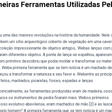
eiras Ferramentas Utilizadas Pe
 uma das maiores revoluções na história da humanidade. Nele 
 Webem um sítio arqueológico coberto de vegetação em uma caver
coleção impressionante de objetos antigos,. Webas lanças com
ram diferentes objetos. A ponta de lança se espalhou, aparece
em primitivo descobriu que podia moldar e transformar os mater
. Weba primeira ferramenta que se tem noticia é um machado d
ou a transformar a natureza a seu favor e. Webentre as princip
los, machados, picaretas, foices, espadas e lanças.
ebinicialmente, as ferramentas produzidas eram de madeira, oss
oucos os instrumentos de pedra ficaram mais. Webos primeiros
esso evolutivo abevilense, eram machados de mão [2] e as lasc
da pelo homem? A primeira ferramenta que se tem noticia é um m