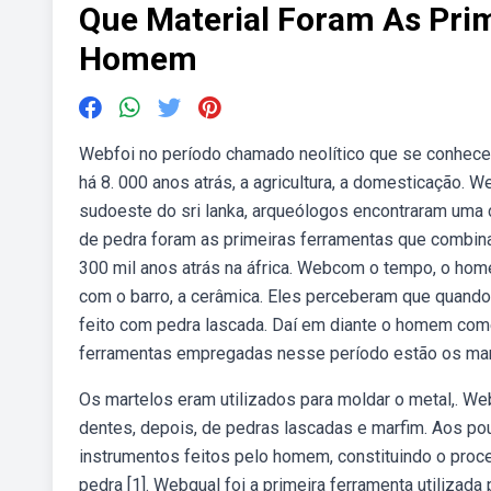
Que Material Foram As Prim
Homem
Webfoi no período chamado neolítico que se conheceu
há 8. 000 anos atrás, a agricultura, a domesticação.
sudoeste do sri lanka, arqueólogos encontraram uma 
de pedra foram as primeiras ferramentas que combina
300 mil anos atrás na áfrica. Webcom o tempo, o hom
com o barro, a cerâmica. Eles perceberam que quando
feito com pedra lascada. Daí em diante o homem começ
ferramentas empregadas nesse período estão os marte
Os martelos eram utilizados para moldar o metal,. W
dentes, depois, de pedras lascadas e marfim. Aos p
instrumentos feitos pelo homem, constituindo o proc
pedra [1]. Webqual foi a primeira ferramenta utiliza