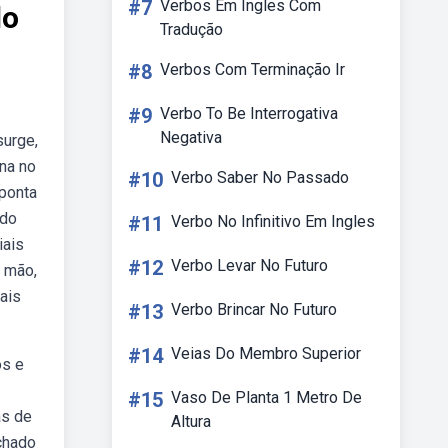
#7
Verbos Em Ingles Com
lo
Tradução
#8
Verbos Com Terminação Ir
#9
Verbo To Be Interrogativa
Negativa
surge,
na no
#10
Verbo Saber No Passado
 ponta
ndo
#11
Verbo No Infinitivo Em Ingles
iais
#12
Verbo Levar No Futuro
e mão,
ais
#13
Verbo Brincar No Futuro
#14
Veias Do Membro Superior
os e
#15
Vaso De Planta 1 Metro De
as de
Altura
achado