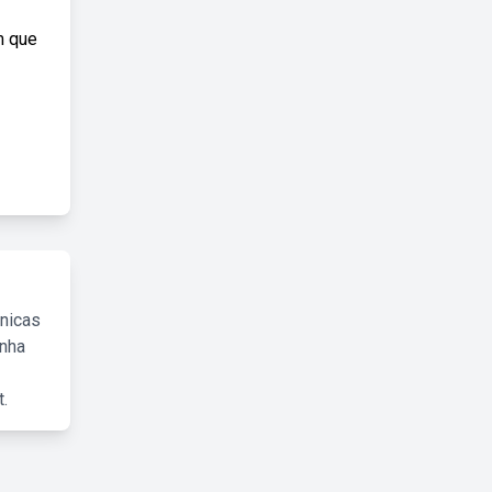
m que
cnicas
inha
.