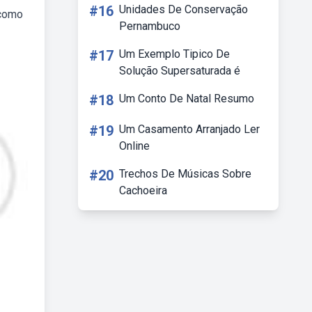
#16
Unidades De Conservação
 como
Pernambuco
#17
Um Exemplo Tipico De
Solução Supersaturada é
#18
Um Conto De Natal Resumo
#19
Um Casamento Arranjado Ler
Online
#20
Trechos De Músicas Sobre
Cachoeira