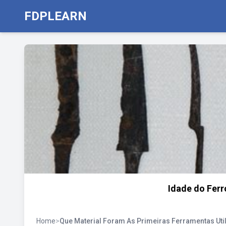
FDPLEARN
Idade do Ferro
Home
>
Que Material Foram As Primeiras Ferramentas Ut